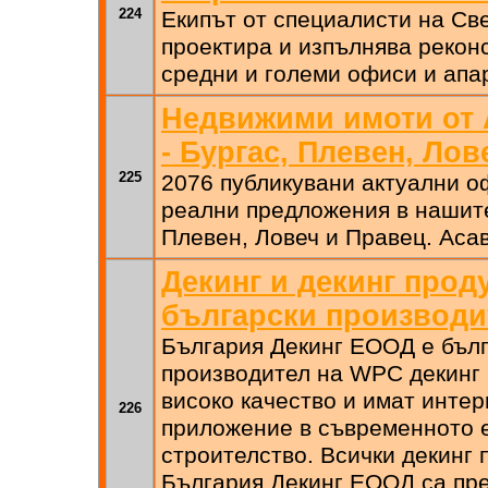
224
Екипът от специалисти на Св
проектира и изпълнява рекон
средни и големи офиси и апа
Недвижими имоти от 
- Бургас, Плевен, Лов
225
2076 публикувани актуални о
реални предложения в нашите
Плевен, Ловеч и Правец. Аса
Декинг и декинг прод
български производи
България Декинг ЕООД е бъл
производител на WPC декинг п
високо качество и имат инте
226
приложение в съвременното 
строителство. Всички декинг
България Декинг ЕООД са пр