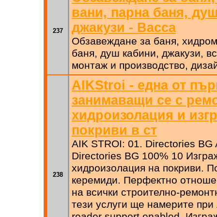
вани, парна баня, ду
джакузи - Bacca
237
Обзавеждане за баня, хидром
баня, душ кабини, джакузи, в
монтаж и производство, диза
AIKStroi - една от пъ
занимаващи се с ремо
хидроизолация и изг
покриви в ст
AIK STROI: 01. Directories BG
Directories BG 100% 10 Изгра
хидроизолация на покриви. 
238
керемиди. Перфектно отноше
на всички строително-ремонт
тези услуги ще намерите при
reader support enabled. Изгр