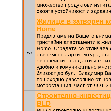
множество продуктови изпита
своята устойчивост и здравин
Жилище в затворен к
Home
Предлагаме на Вашето внима
тристайни апартаменти в жил
Home. Сградата се отличава 
227
съвременна архитектура, съо
европейски стандарти и е си
удобно и комуникативно мяст
близост до бул. “Владимир Ва
пешеходно разстояние от но
метростанция, част от ЛОТ 3
Строително-инвестиц
BLD
BLD е строително-инвестицио