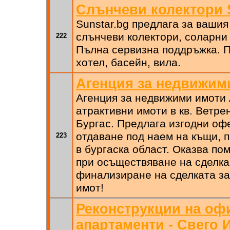
Слънчеви колектори 
Sunstar.bg предлага за вашия
слънчеви колектори, соларни
222
Пълна сервизна поддръжка. 
хотел, басейн, вила.
Агенция за недвижим
Агенция за недвижими имоти
атрактивни имоти в кв. Ветрен
Бургас. Предлага изгодни оф
отдаване под наем на къщи, 
223
в бургаска област. Оказва по
при осъществяване на сделка 
финализиране на сделката за
имот!
Реконструкции на оф
апартаменти - Свего 