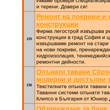
Имаме брокери специализирал
и терени. Довери се!
Ремонт на покриви и
конструкции
Фирма легострой извършва р
конструкции в град София и ц
235
извършваме ремонт на стари 
на нови покриви, пренарежда
хидроизолация, тенекеджийск
ремонтни дейности.
Опънати тавани Clips
модерни и достъпни 
236
Текстилните опънати тавани и
Таванни системи опънати тав
Клипсо в България от Юниор 
Обзавеждане за баня