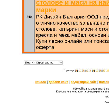
столове и маси на на
марки
РК Дизайн България ООД пре
240
отлично качество за външно 
столове, кетъринг маси и сто
кресла и мека мебел, основи 
Купи лесно онлайн или поиск
оферта
Страници: [
1
] [
2
] [
3
] [
4
] [
5
] [
6
] [
7
] [
8
] [
9
] [
10
начало
|
добави сайт
|
редактирай сайт
|
помо
529 сайта в класацията, 1 п
Гласовете в класацията се нулират на вс
©2
Гене