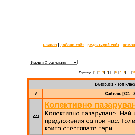
начало
|
добави сайт
|
редактирай сайт
|
помо
Страници: [
1
] [
2
] [
3
] [
4
] [
5
] [
6
] [
7
] [
8
] [
9
] [
10
BGtop.biz - Топ клас
#
Сайтове [221 - 
Колективно пазарува
Kолективно пазаруване. Най-
221
предложения са при нас. Гол
които спестявате пари.