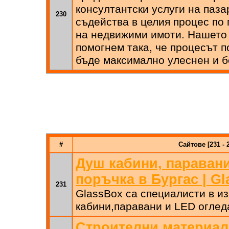
консултантски услуги на пазар
230
съдейства в целия процес по
на недвижими имоти. Нашето
помогнем така, че процесът п
бъде максимално улеснен и 
#
Сайтове [231 - 
Душ кабини, паравани
поръчка в Бургас | Gl
231
GlassBox са специалисти в и
кабини,паравани и LED оглед
Строителни материал