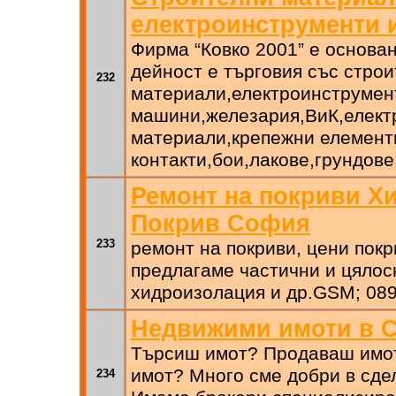
електроинструменти 
Фирма “Ковко 2001” е основан
дейност е търговия със стро
232
материали,електроинструмен
машини,железария,ВиК,елект
материали,крепежни елемент
контакти,бои,лакове,грундове
Ремонт на покриви Х
Покрив София
233
ремонт на покриви, цени пок
предлагаме частични и цялос
хидроизолация и др.GSM; 089
Недвижими имоти в 
Търсиш имот? Продаваш имо
имот? Много сме добри в сде
234