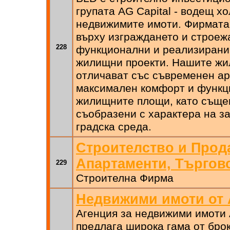
групата AG Capital - водещ х
недвижимите имоти. Фирмата
върху изграждането и строеж
228
функционални и реализирани 
жилищни проекти. Нашите жи
отличават със съвременен ар
максимален комфорт и функц
жилищните площи, като съще
съобразени с характера на з
градска среда.
Строителство и Прод
Апартаменти, Търгов
229
Строителна Фирма
Недвижими имоти от A
Агенция за недвижими имоти A
предлага широка гама от брок