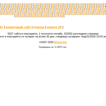
9
] [
10
] [
11
] [
12
] [
13
] [
14
] [
15
] [
16
] [
17
] [
18
] [
19
] [
20
] [
21
] [
22
] [
23
] [
24
] [
25
] [
26
] [
27
] [
28
] [
29
] [
30
] [
31
] [
32
] [
] [
45
] [
46
] [
47
] [
48
] [
49
] [
50
] [
51
] [
52
] [
53
] [
54
] [
55
] [
56
] [
57
] [
58
] [
59
] [
60
] [
61
] [
62
] [
63
] [
64
] [
65
] [
66
] [
67
] (
 [
80
] [
81
] [
82
] [
83
] [
84
] [
85
] [
86
] [
87
] [
88
] [
89
] [
90
] [
91
] [
92
] [
93
] [
94
] [
95
] [
96
] [
97
] [
98
] [
99
] [
100
] [
101
] [
10
 [
112
] [
113
] [
114
] [
115
] [
116
] [
117
] [
118
] [
119
] [
120
] [
121
] [
122
] [
123
] [
124
] [
125
] [
126
] [
127
] [
128
] [
129
] [
130
]
39
] [
140
] [
141
] [
142
] [
143
] [
144
] [
145
] [
146
] [
147
] [
148
] [
149
] [
150
] [
151
] [
152
] [
153
] [
154
] [
155
] [
156
] [
157
] [
[
160
] [
161
] [
162
] [
163
] [
164
] [
165
] [
166
] [
167
] [
168
]
йт
|
редактирай сайт
|
помощ
|
новите 20
|
5027 сайта в класацията, 1 посетител онлайн, 322002 разгледани страници
ете в класацията се нулират на всеки 30 дни, следващо нулиране: Aug/31/2026 10:03 
©2007-2026
BGtop.biz
Генерирана за: 0.15072 sec.