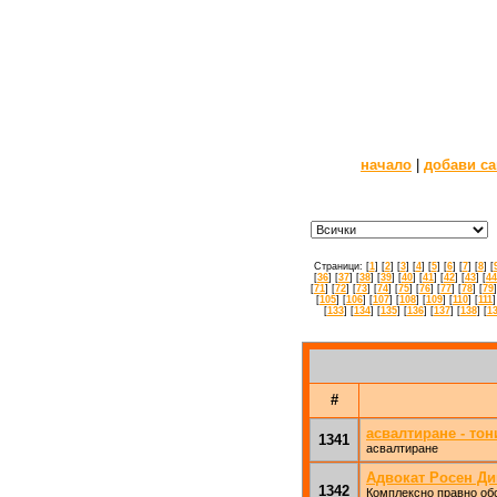
начало
|
добави са
Страници: [
1
] [
2
] [
3
] [
4
] [
5
] [
6
] [
7
] [
8
] [
[
36
] [
37
] [
38
] [
39
] [
40
] [
41
] [
42
] [
43
] [
44
[
71
] [
72
] [
73
] [
74
] [
75
] [
76
] [
77
] [
78
] [
79
]
[
105
] [
106
] [
107
] [
108
] [
109
] [
110
] [
111
]
[
133
] [
134
] [
135
] [
136
] [
137
] [
138
] [
1
#
асвалтиране - тон
1341
асвалтиране
Адвокат Росен Д
1342
Комплексно правно обс