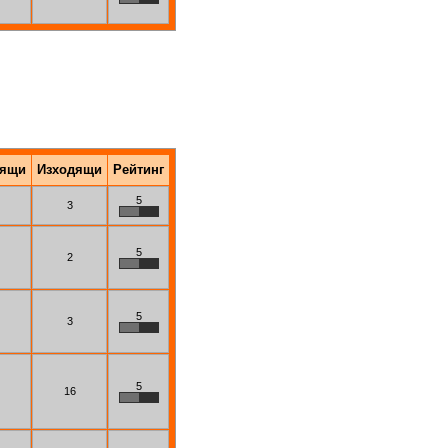
дящи
Изходящи
Рейтинг
5
3
5
2
5
3
5
16