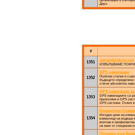
организация в Българи
Даун.
#
remontipokrivi.net
1351
ИЗВЪРШВАМЕ ПОКРИ
GPS навигация
Полезни статии и съве
1352
бъдещето определено е
стигне абсолютно навс
GPS навигация за
GPS навигациите са ра
1353
преносими и GPS систе
GPS системи. Освен в 
Климатици Софи
Изгодни цени на клима
1354
климатици на водещи 
монтаж и профилактика
на екип от специалисти
Почивка във Вел