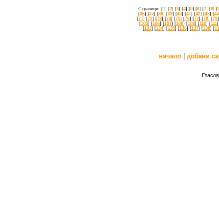
Страници: [
1
] [
2
] [
3
] [
4
] [
5
] [
6
] [
7
] [
8
] [
[
36
] [
37
] [
38
] [
39
] [
40
] [
41
] [
42
] [
43
] [
44
[
71
] [
72
] [
73
] [
74
] [
75
] [
76
] [
77
] [
78
] [
79
]
[
105
] [
106
] [
107
] [
108
] [
109
] [
110
] [
111
]
[
133
] [
134
] [
135
] [
136
] [
137
] [
138
] [
1
начало
|
добави са
Гласов