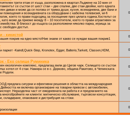
оятелен трети етаж от къща, разположена в квартал Лъджене на 10 мин от
таментът се състои от шест стаи – две спални, две стаи-двойки, като едната
лен диван и може да се ползва от трима души, кухня, всекидневна, две бани и
0
ни помещения и всекидневната са оборудвани с кабелна телевизия, wi-fi
матик, което го прави подходящ за посещение през цялата година.Хостелът се
, като може да приеме между 8 – 10 посетители, което го прави атрактивен за
семейства. В близост до къщата са разположени няколко парка, игрища за
с свободен достъп.
и - кикистой
0
вашия покрив на едно място!Ние знаем от какво се нуждае вашия покрив1
т
0
паркет -Kaindl,Quick-Step, Kronotex, Egger, Balterio,Tarkett, Classen,HDM,
рк - Еко селище Руминика
ен екологичен комплекс, предлагащ вили до Цигов чарк. Селището се състои
0
лък хотел от 4 стаи. Намира се в с. Дорково, община Ракитово, в Чепинската
е Родопи.
ООД предлага сигурни и ефективни решения в областта на международния
. Дейността ни включва организиране на товарни превози с автомобилен,
0
нспорт. Неразделна част от ежедневната ни работа е и предлагането на
а многобройните ни клиенти: митническо обслужване, търговски консултации,
и, складиране, опаковане и дистрибуция на стоки.
0
дроизолации