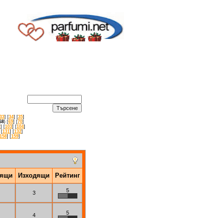
33
] [
34
] [
35
]
68
) [
69
] [
70
]
2
] [
103
] [
104
]
 [
131
] [
132
]
158
] [
159
]
дящи
Изходящи
Рейтинг
5
3
5
4