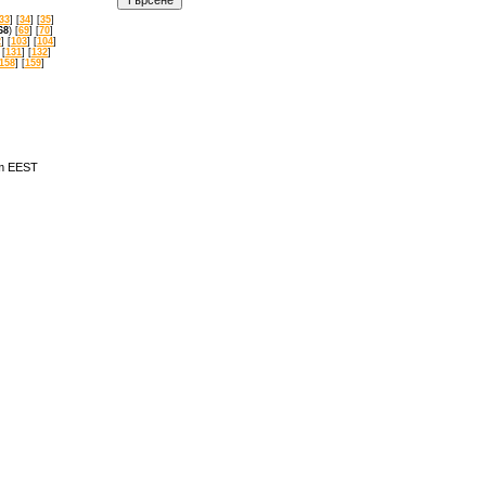
33
] [
34
] [
35
]
68
) [
69
] [
70
]
2
] [
103
] [
104
]
 [
131
] [
132
]
158
] [
159
]
am EEST