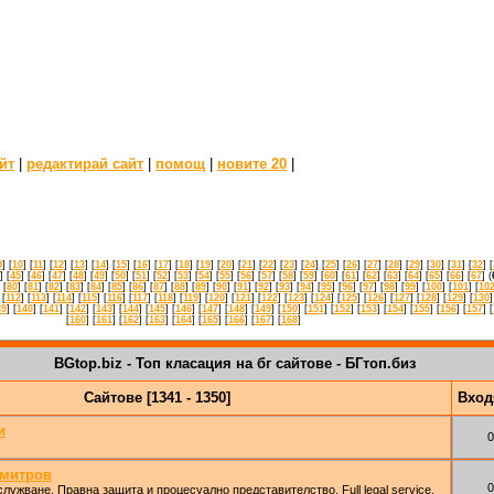
йт
|
редактирай сайт
|
помощ
|
новите 20
|
9
] [
10
] [
11
] [
12
] [
13
] [
14
] [
15
] [
16
] [
17
] [
18
] [
19
] [
20
] [
21
] [
22
] [
23
] [
24
] [
25
] [
26
] [
27
] [
28
] [
29
] [
30
] [
31
] [
32
] [
] [
45
] [
46
] [
47
] [
48
] [
49
] [
50
] [
51
] [
52
] [
53
] [
54
] [
55
] [
56
] [
57
] [
58
] [
59
] [
60
] [
61
] [
62
] [
63
] [
64
] [
65
] [
66
] [
67
] (
 [
80
] [
81
] [
82
] [
83
] [
84
] [
85
] [
86
] [
87
] [
88
] [
89
] [
90
] [
91
] [
92
] [
93
] [
94
] [
95
] [
96
] [
97
] [
98
] [
99
] [
100
] [
101
] [
10
 [
112
] [
113
] [
114
] [
115
] [
116
] [
117
] [
118
] [
119
] [
120
] [
121
] [
122
] [
123
] [
124
] [
125
] [
126
] [
127
] [
128
] [
129
] [
130
]
39
] [
140
] [
141
] [
142
] [
143
] [
144
] [
145
] [
146
] [
147
] [
148
] [
149
] [
150
] [
151
] [
152
] [
153
] [
154
] [
155
] [
156
] [
157
] [
[
160
] [
161
] [
162
] [
163
] [
164
] [
165
] [
166
] [
167
] [
168
]
BGtop.biz - Топ класация на бг сайтове - БГтоп.биз
Сайтове [1341 - 1350]
Вхо
и
0
имитров
0
лужване. Правна защита и процесуално представителство. Full legal service.