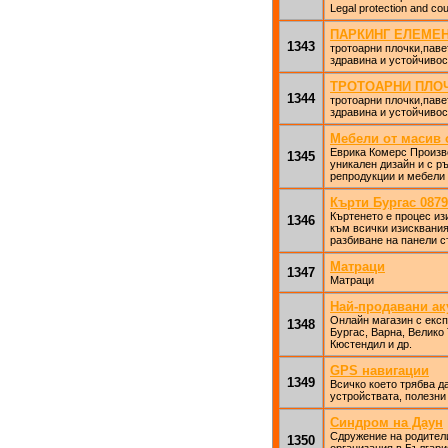
Legal protection and cou
ПАРКИНГ ЕЛЕМЕ
1343
тротоарни плочки,паве
здравина и устойчивос
ТРОТОАРНИ ПЛО
1344
тротоарни плочки,паве
здравина и устойчивос
Мебели от масив о
Еврика Комерс Произв
1345
уникален дизайн и с р
репродукции и мебели 
Кърти Бургас 0879
Къртенето е процес и
1346
към всички изисквания 
разбиване на панели с
Матраци
1347
Матраци
Най-продавани а
Онлайн магазин с експ
1348
Бургас, Варна, Велико
Кюстендил и др.
GPS навигации
1349
Всичко което трябва д
устройствата, полезни
Синдром на Даун
Сдружение на родители
1350