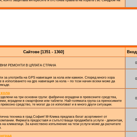
я, която защитава интересите и отстоява правата на хората със Синдром на
Сайтове [1351 - 1360]
Вхо
0
ВНИ РЕМОНТИ В ЦЯЛАТА СТРАНА
ти за употреба на GPS навигация за кола или камион. Според много хора
0
 в използването на gps навигация за кола – по този начин всеки може да
якъде.
 кола
зделени на три основни групи: фабрично вградени в превозните средства,
0
ми, вградени в смартфони или таблети. Най-голямата група са преносимите
превозно средство, те могат да се използват и в много други ситуации.
я
тична техника в град София! М-Клима предлага богат асортимент от
0
компании. Фирмата предоставя и съпътстващи продажбата услуги - демонтаж,
 на климатици. За качествено изпълнение на тези услуги може да разчитате
.
инград