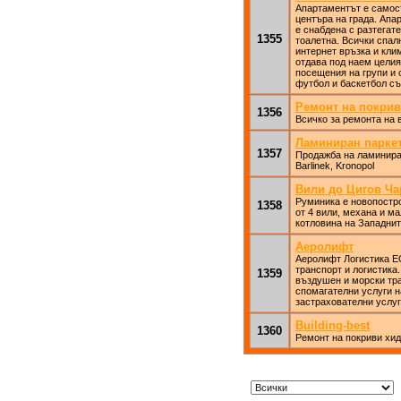
Апартаментът е самост
центъра на града. Апар
е снабдена с разтегате
1355
тоалетна. Всички спал
интернет връзка и кли
отдава под наем целия
посещения на групи и 
футбол и баскетбол съ
Ремонт на покрив
1356
Всичко за ремонта на 
Ламиниран парке
1357
Продажба на ламиниран 
Barlinek, Kronopol
Вили до Цигов Ча
Руминика е новопостро
1358
от 4 вили, механа и ма
котловина на Западнит
Аеролифт
Аеролифт Логистика Е
транспорт и логистика
1359
въздушен и морски тра
спомагателни услуги н
застрахователни услуг
Building-best
1360
Ремонт на покриви хи