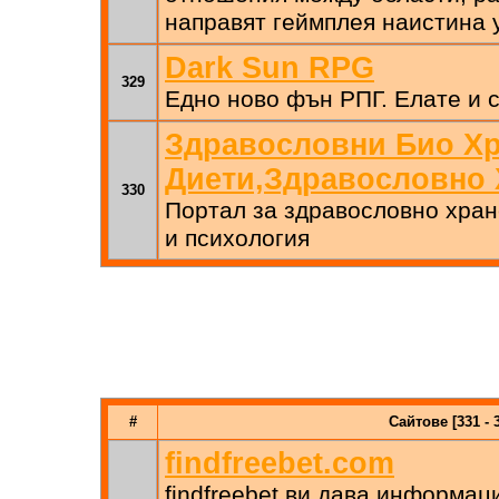
направят геймплея наистина 
Dark Sun RPG
329
Едно ново фън РПГ. Елате и с
Здравословни Био Хр
Диети,Здравословно 
330
Портал за здравословно хран
и психология
#
Сайтове [331 - 
findfreebet.com
findfreebet ви дава информац