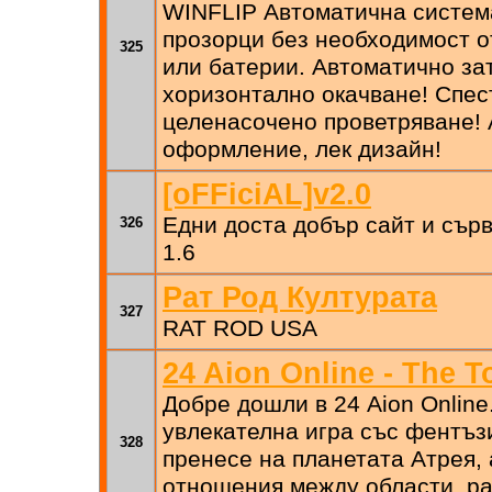
WINFLIP Автоматична система
прозорци без необходимост о
325
или батерии. Автоматично зат
хоризонтално окачване! Спес
целенасочено проветряване! 
оформление, лек дизайн!
[oFFiciAL]v2.0
Едни доста добър сайт и сърв
326
1.6
Рат Род Културата
327
RAT ROD USA
24 Aion Online - The T
Добре дошли в 24 Aion Online
увлекателна игра със фентъзи
328
пренесе на планетата Атрея,
отношения между области, ра