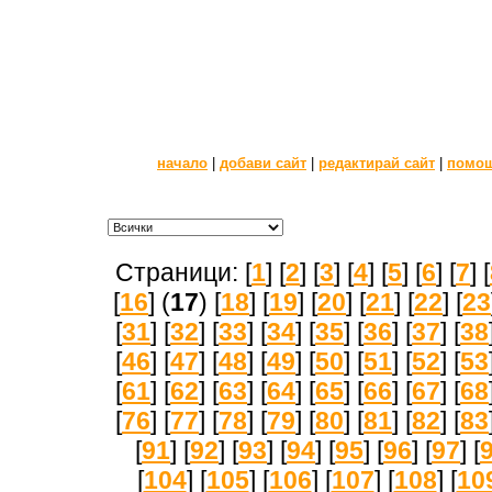
начало
|
добави сайт
|
редактирай сайт
|
помо
Страници: [
1
] [
2
] [
3
] [
4
] [
5
] [
6
] [
7
] [
[
16
] (
17
) [
18
] [
19
] [
20
] [
21
] [
22
] [
23
[
31
] [
32
] [
33
] [
34
] [
35
] [
36
] [
37
] [
38
[
46
] [
47
] [
48
] [
49
] [
50
] [
51
] [
52
] [
53
[
61
] [
62
] [
63
] [
64
] [
65
] [
66
] [
67
] [
68
[
76
] [
77
] [
78
] [
79
] [
80
] [
81
] [
82
] [
83
[
91
] [
92
] [
93
] [
94
] [
95
] [
96
] [
97
] [
[
104
] [
105
] [
106
] [
107
] [
108
] [
10