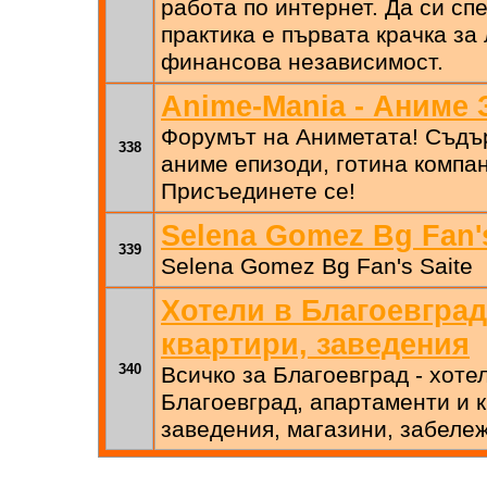
работа по интернет. Да си сп
практика е първата крачка за
финансова независимост.
Anime-Mania - Аниме 
Форумът на Аниметата! Съдъ
338
аниме епизоди, готина компан
Присъединете се!
Selena Gomez Bg Fan'
339
Selena Gomez Bg Fan's Saite
Хотели в Благоевград
квартири, заведения
340
Всичко за Благоевград - хоте
Благоевград, апартаменти и 
заведения, магазини, забеле