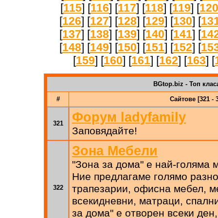
[
115
] [
116
] [
117
] [
118
] [
119
] [
12
[
126
] [
127
] [
128
] [
129
] [
130
] [
13
[
137
] [
138
] [
139
] [
140
] [
141
] [
14
[
148
] [
149
] [
150
] [
151
] [
152
] [
15
[
159
] [
160
] [
161
] [
162
] [
163
] [
BGtop.biz - Топ клас
#
Сайтове [321 - 
Форум ladyfamily
321
Заповядайте!
Зона Мебели
"Зона за дома" е най-голяма 
Ние предлагаме голямо разно
трапезарии, офисна мебел, м
322
всекидневни, матраци, спални
за дома" е отворен всеки ден