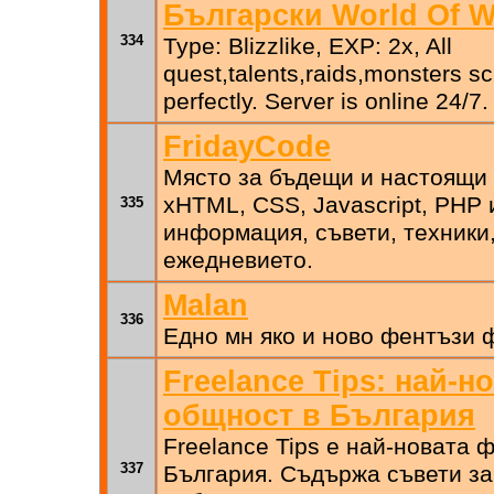
Български World Of W
334
Type: Blizzlike, EXP: 2x, All
quest,talents,raids,monsters s
perfectly. Server is online 24/7.
FridayCode
Място за бъдещи и настоящи 
xHTML, CSS, Javascript, PHP 
335
информация, съвети, техники
ежедневието.
Malan
336
Едно мн яко и ново фентъзи
Freelance Tips: най-
общност в България
Freelance Tips е най-новата
337
България. Съдържа съвети з