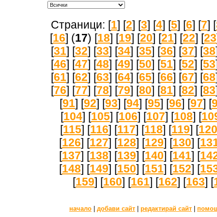
Страници: [
1
] [
2
] [
3
] [
4
] [
5
] [
6
] [
7
] [
[
16
] (
17
) [
18
] [
19
] [
20
] [
21
] [
22
] [
23
[
31
] [
32
] [
33
] [
34
] [
35
] [
36
] [
37
] [
38
[
46
] [
47
] [
48
] [
49
] [
50
] [
51
] [
52
] [
53
[
61
] [
62
] [
63
] [
64
] [
65
] [
66
] [
67
] [
68
[
76
] [
77
] [
78
] [
79
] [
80
] [
81
] [
82
] [
83
[
91
] [
92
] [
93
] [
94
] [
95
] [
96
] [
97
] [
[
104
] [
105
] [
106
] [
107
] [
108
] [
10
[
115
] [
116
] [
117
] [
118
] [
119
] [
12
[
126
] [
127
] [
128
] [
129
] [
130
] [
13
[
137
] [
138
] [
139
] [
140
] [
141
] [
14
[
148
] [
149
] [
150
] [
151
] [
152
] [
15
[
159
] [
160
] [
161
] [
162
] [
163
] [
начало
|
добави сайт
|
редактирай сайт
|
помо