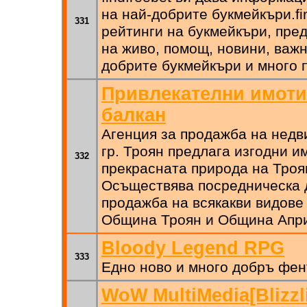
на най-добрите букмейкъри.fi
331
рейтинги на букмейкъри, пре
на живо, помощ, новини, важн
добрите букмейкъри и много 
Привлекателни имоти
балкан
Агенция за продажба на недв
гр. Троян предлага изгодни и
332
прекрасната природа на Троя
Осъществява посредническа д
продажба на всякакви видове
Община Троян и Община Апр
Bloody Legend RPG
333
Едно ново и много добръ фен
WoW MultiMedia[Blizzli