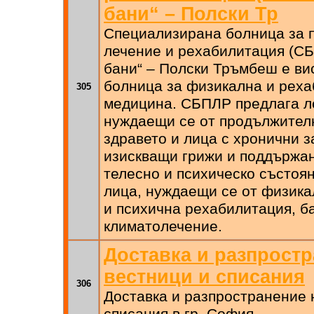
бани“ – Полски Тр
Специализирана болница за 
лечение и рехабилитация (С
бани“ – Полски Тръмбеш е ви
болница за физикална и рех
305
медицина. СБПЛР предлага л
нуждаещи се от продължител
здравето и лица с хронични 
изискващи грижи и поддържа
телесно и психическо състоя
лица, нуждаещи се от физика
и психична рехабилитация, б
климатолечение.
Доставка и разпростр
вестници и списания
306
Доставка и разпространение 