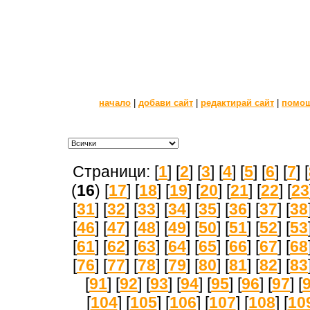
начало
|
добави сайт
|
редактирай сайт
|
помо
Страници: [
1
] [
2
] [
3
] [
4
] [
5
] [
6
] [
7
] [
(
16
) [
17
] [
18
] [
19
] [
20
] [
21
] [
22
] [
23
[
31
] [
32
] [
33
] [
34
] [
35
] [
36
] [
37
] [
38
[
46
] [
47
] [
48
] [
49
] [
50
] [
51
] [
52
] [
53
[
61
] [
62
] [
63
] [
64
] [
65
] [
66
] [
67
] [
68
[
76
] [
77
] [
78
] [
79
] [
80
] [
81
] [
82
] [
83
[
91
] [
92
] [
93
] [
94
] [
95
] [
96
] [
97
] [
[
104
] [
105
] [
106
] [
107
] [
108
] [
10