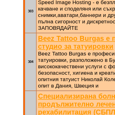
Speed Image Hosting - е безп
качване и споделяня или съх
303
снимки,аватари,баннери и др
пълна сигорност и дискретно
ЗАПОВЯДАЙТЕ
Beez Tattoo Burgas е
студио за татуировки
Beez Tattoo Burgas е профес
татуировки, разположено в Бу
304
висококачествени услуги с фо
безопасност, хигиена и креат
опитния татуист Николай Кол
опит в Дания, Швеция и
Специализирана болн
продължително лечен
рехабилитация (СБПЛ