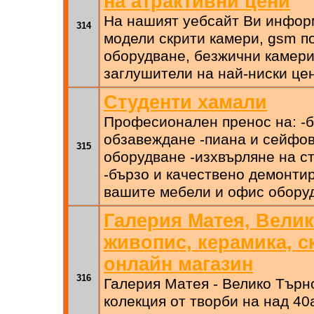
на атрактивни цени
На нашият уебсайт Ви инфор
314
модели скрити камери, gsm 
оборудване, безжични камери
заглушители на най-ниски це
Студенти хамали
Професионален пренос на: -б
обзавеждане -пиана и сейфов
315
оборудване -изхвърляне на с
-бързо и качествено демонти
вашите мебели и офис обору
Галерия Матея, Вели
живопис, керамика, с
онлайн магазин
316
Галерия Матея - Велико Търн
колекция от творби на над 40