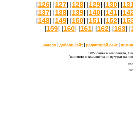
[
126
] [
127
] [
128
] [
129
] [
130
] [
13
[
137
] [
138
] [
139
] [
140
] [
141
] [
14
[
148
] [
149
] [
150
] [
151
] [
152
] [
15
[
159
] [
160
] [
161
] [
162
] [
163
] [
начало
|
добави сайт
|
редактирай сайт
|
помо
5027 сайта в класацията, 1 
Гласовете в класацията се нулират на вс
©2
Гене