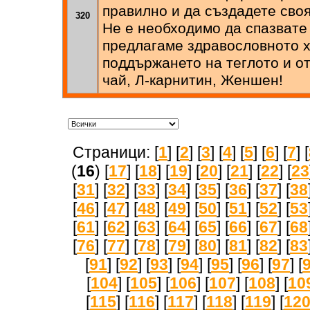
правилно и да създадете сво
320
Не е необходимо да спазвате
предлагаме здравословното 
поддържането на теглото и о
чай, Л-карнитин, Женшен!
Страници: [
1
] [
2
] [
3
] [
4
] [
5
] [
6
] [
7
] [
(
16
) [
17
] [
18
] [
19
] [
20
] [
21
] [
22
] [
23
[
31
] [
32
] [
33
] [
34
] [
35
] [
36
] [
37
] [
38
[
46
] [
47
] [
48
] [
49
] [
50
] [
51
] [
52
] [
53
[
61
] [
62
] [
63
] [
64
] [
65
] [
66
] [
67
] [
68
[
76
] [
77
] [
78
] [
79
] [
80
] [
81
] [
82
] [
83
[
91
] [
92
] [
93
] [
94
] [
95
] [
96
] [
97
] [
[
104
] [
105
] [
106
] [
107
] [
108
] [
10
[
115
] [
116
] [
117
] [
118
] [
119
] [
12