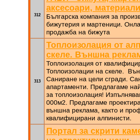
аксесоари, материали
312
Българска компания за произ
бижутерия и мартеници. Онла
продажба на бижута
Топлоизолация от алп
скеле. Външна рекла
Топлоизолация от квалифици
Топлоизолации на скеле. Въ
Саниране на цели сгради. Са
313
апартаменти. Предлагаме най
за топлоизолация! Изпълнява
000м2. Предлагаме проектира
външна реклама, както и про
квалифицирани алпинисти.
Портал за скрити кам