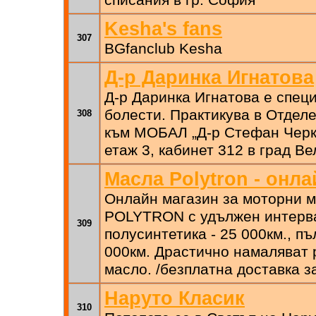
списания в гр. София
Kesha's fans
307
BGfanclub Kesha
Д-р Даринка Игнатова
Д-р Даринка Игнатова е специ
болести. Практикува в Отдел
308
към МОБАЛ „Д-р Стефан Черке
етаж 3, кабинет 312 в град В
Масла Polytron - онла
Онлайн магазин за моторни м
POLYTRON с удължен интерва
309
полусинтетика - 25 000км., пъ
000км. Драстично намаляват 
масло. /безплатна доставка з
Наруто Класик
310