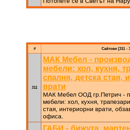
Потопете се в Светът на Нару
#
Сайтове [311 - 
МАК Мебел - произво
мебели: хол, кухня, т
спалня, детска стая,
врати
311
МАК Мебел ООД гр.Петрич - п
мебели: хол, кухня, трапезари
стая, интериорни врати, обза
офиса.
ГАБИ - бижута, марте