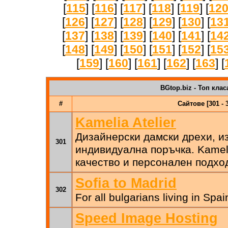
[
115
] [
116
] [
117
] [
118
] [
119
] [
12
[
126
] [
127
] [
128
] [
129
] [
130
] [
13
[
137
] [
138
] [
139
] [
140
] [
141
] [
14
[
148
] [
149
] [
150
] [
151
] [
152
] [
15
[
159
] [
160
] [
161
] [
162
] [
163
] [
BGtop.biz - Топ клас
#
Сайтове [301 - 
Kamelia Atelier
Дизайнерски дамски дрехи, и
301
индивидуална поръчка. Kamelia
качество и персонален подхо
Sofia to Madrid
302
For all bulgarians living in Spai
Speed Image Hosting