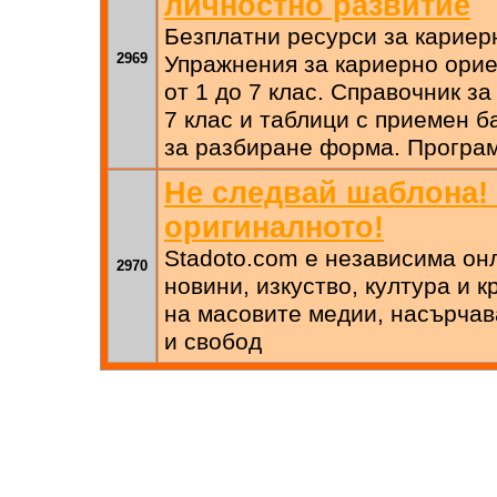
личностно развитие
Безплатни ресурси за кариер
2969
Упражнения за кариерно ори
от 1 до 7 клас. Справочник з
7 клас и таблици с приемен б
за разбиране форма. Програ
Не следвай шаблона!
оригиналното!
Stadoto.com е независима он
2970
новини, изкуство, култура и 
на масовите медии, насърчав
и свобод