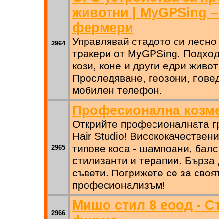
животни | MyGPSing –
фермери
Управлявай стадото си лесно
2964
тракери от MyGPSing. Подход
кози, коне и други едри живо
Проследяване, геозони, повед
мобилен телефон.
Професионална козме
Открийте професионалната гр
Hair Studio! Висококачествени
типове коса - шампоани, балс
2965
стилизанти и терапии. Бърза 
съвети. Погрижете се за своя
професионализъм!
Мишо стил 8 еоод - С
2966