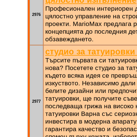
Професионален интериорен д
2976
цялостно управление на стро
проекти. MarioMax предлага 
концепцията до последния де
обзавеждането.
студио за татуировки
Търсите първата си татуиров
нова? Посетете студио за тат
където всяка идея се превръ
изкуството. Независимо дали
белите дизайни или предпочи
татуировки, ще получите съве
2977
последваща грижа на високо н
татуировки Варна със сериоз
инвестира в модерна апарату
гарантира качество и безопас
спомен върху кожата, изберет