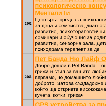
психологическо конс
МенталиТи
Центърът предлага психологи
2962
за деца и семейства, диагнос
развитие, психотерапевтични 
семинари и обучения за родит
развитие, сензорна зала. Дет
психодрама терапевт за де
Пет Банда Ню Лайф 
Добре дошли в Pet Banda – о
грижа и стил за вашите люби
вярваме, че домашните люби
2963
доброто. Затова създадохме 
който ще откриете висококаче
кучета, котки, гризач
GPS устройства за пр