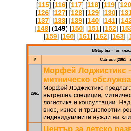
[
115
] [
116
] [
117
] [
118
] [
119
] [
12
[
126
] [
127
] [
128
] [
129
] [
130
] [
13
[
137
] [
138
] [
139
] [
140
] [
141
] [
14
[
148
] (
149
) [
150
] [
151
] [
152
] [
15
[
159
] [
160
] [
161
] [
162
] [
163
] [
BGtop.biz - Топ клас
#
Сайтове [2961 - 
Морфей Лоджистикс 
митническо обслужва
Морфей Лоджистикс предлаг
2961
вътрешна спедиция, митничес
логистика и консултации. На
внос, износ и транспортни р
индивидуалните нужди на кли
Център за детско раз