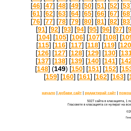
[
46
] [
47
] [
48
] [
49
] [
50
] [
51
] [
52
] [
53
[
61
] [
62
] [
63
] [
64
] [
65
] [
66
] [
67
] [
68
[
76
] [
77
] [
78
] [
79
] [
80
] [
81
] [
82
] [
83
[
91
] [
92
] [
93
] [
94
] [
95
] [
96
] [
97
] [
[
104
] [
105
] [
106
] [
107
] [
108
] [
10
[
115
] [
116
] [
117
] [
118
] [
119
] [
12
[
126
] [
127
] [
128
] [
129
] [
130
] [
13
[
137
] [
138
] [
139
] [
140
] [
141
] [
14
[
148
] (
149
) [
150
] [
151
] [
152
] [
15
[
159
] [
160
] [
161
] [
162
] [
163
] [
начало
|
добави сайт
|
редактирай сайт
|
помо
5027 сайта в класацията, 1 
Гласовете в класацията се нулират на вс
©2
Гене