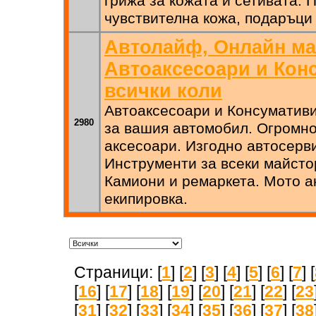
грижа за кожата и сетивата. 
чувствителна кожа, подаръци
Автолайф, Онлайн ма
Автоаксесоари и Конс
всички коли
Автоаксесоари и Консумативи 
2980
за вашия автомобил. Огромн
аксесоари. Изгодно автосерв
Инструменти за всеки майсто
Камиони и ремаркета. Мото а
екипировка.
Страници: [
1
] [
2
] [
3
] [
4
] [
5
] [
6
] [
7
] [
[
16
] [
17
] [
18
] [
19
] [
20
] [
21
] [
22
] [
23
[
31
] [
32
] [
33
] [
34
] [
35
] [
36
] [
37
] [
38