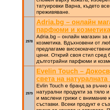
татуировки Варна, където все
преживяване.
Adria.bg – онлайн ма
парфюми и козметик
Adria.bg – онлайн магазин з
2978
козметика. Вдъхновени от лю
предлагаме висококачествени
цени. Открий своя стил сред 
дълготрайни парфюми и козме
Evelin Touch – Докос
света на натуралната
Evlin Touch е бранд за ръчно
натурални продукти за тяло и
2979
и маслени грижи с внимание 
съставки. Всеки продукт е съ