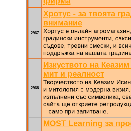
фирма
Хротус - за твоята гр
внимание
Хортус е онлайн агромагазин,
2967
градински инструменти, сакси
съдове, тревни смески, и вси
поддръжка на вашата градина
Изкуството на Кеазим
мит и реалност
Творчеството на Кеазим Иси
2968
и митология с модерна визия.
изпълнени със символика, св
сайта ще откриете репродукц
– само при запитване.
MOST Learning за пр