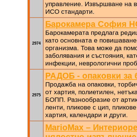
управление. Извършване на 
ИСО стандарти.
Барокамера София Н
Барокамерата предлага редиц
като основната е повишаване
2974
организма. Това може да пом
заболявания и състояния, кат
инфекции, неврологични проб
РАДОБ - опаковки за 
Продажба на опаковки, торбич
от хартия, полиетилен, нетък
2975
БОПП. Разнообразие от артику
ленти, пликове с цип, пликове
хартия, календари и други.
MarioMax – Интериоре
цялостно изпълнение