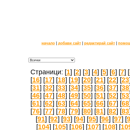
начало
|
добави сайт
|
редактирай сайт
|
помо
Страници: [
1
] [
2
] [
3
] [
4
] [
5
] [
6
] [
7
] [
[
16
] [
17
] [
18
] [
19
] [
20
] [
21
] [
22
] [
23
[
31
] [
32
] [
33
] [
34
] [
35
] [
36
] [
37
] [
38
[
46
] [
47
] [
48
] [
49
] [
50
] [
51
] [
52
] [
53
[
61
] [
62
] [
63
] [
64
] [
65
] [
66
] [
67
] [
68
[
76
] [
77
] [
78
] [
79
] [
80
] [
81
] [
82
] [
83
[
91
] [
92
] [
93
] [
94
] [
95
] [
96
] [
97
] [
[
104
] [
105
] [
106
] [
107
] [
108
] [
10