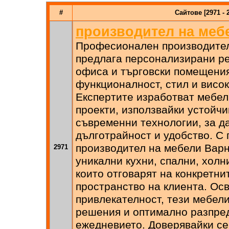
#
Сайтове [2971 - 
производител на меб
Професионален производител
предлага персонализирани р
офиса и търговски помещения
функционалност, стил и висок
Експертите изработват мебел
проекти, използвайки устойч
съвременни технологии, за д
дълготрайност и удобство. С
производител на мебели Варн
2971
уникални кухни, спални, холн
които отговарят на конкретни
пространство на клиента. Ос
привлекателност, тези мебел
решения и оптимално разпре
ежедневието. Доверявайки с