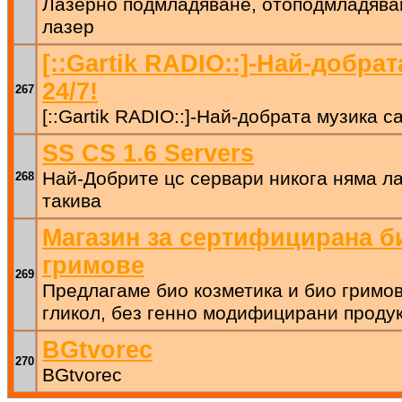
Лазерно подмладяване, отоподмладяван
лазер
[::Gartik RADIO::]-Най-добра
24/7!
267
[::Gartik RADIO::]-Най-добрата музика са
SS CS 1.6 Servers
Най-Добрите цс сервари никога няма ла
268
такива
Магазин за сертифицирана б
гримове
269
Предлагаме био козметика и био гримов
гликол, без генно модифицирани проду
BGtvorec
270
BGtvorec