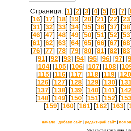
Страници: [
1
] [
2
] [
3
] [
4
] [
5
] [
6
] [
7
] [
[
16
] [
17
] [
18
] [
19
] [
20
] [
21
] [
22
] [
23
[
31
] [
32
] [
33
] [
34
] [
35
] [
36
] [
37
] [
38
[
46
] [
47
] [
48
] [
49
] [
50
] [
51
] [
52
] [
53
[
61
] [
62
] [
63
] [
64
] [
65
] [
66
] [
67
] [
68
[
76
] [
77
] [
78
] [
79
] [
80
] [
81
] [
82
] [
83
[
91
] [
92
] [
93
] [
94
] [
95
] [
96
] [
97
] [
[
104
] [
105
] [
106
] [
107
] [
108
] [
10
[
115
] [
116
] [
117
] [
118
] [
119
] [
12
[
126
] [
127
] [
128
] [
129
] [
130
] [
13
[
137
] [
138
] [
139
] [
140
] [
141
] [
14
[
148
] [
149
] [
150
] [
151
] [
152
] [
15
[
159
] [
160
] [
161
] [
162
] [
163
] [
начало
|
добави сайт
|
редактирай сайт
|
помо
5027 сайта в класацията, 1 