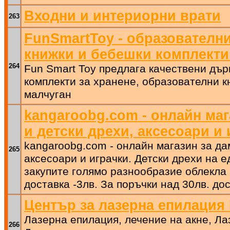
Входни и интериорни врати
263
FunSmartToy - образователн
книжки и бебешки комплекти
264
Fun Smart Toy предлага качествени дърв
комплекти за хранене, образователни к
малчуган
kangaroobg.com - онлайн маг
и детски дрехи, аксесоари и 
kangaroobg.com - онлайн магазин за да
265
аксесоари и играчки. Детски дрехи на е
закупите голямо разнообразие облекла 
доставка -3лв. За поръчки над 30лв. до
Център за лазерна епилация
Лазерна епилация, лечение на акне, Ла
266