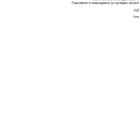
Гласовете в класацията се нулират на вс
©2
Гене