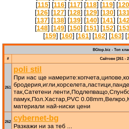
[
115
] [
116
] [
117
] [
118
] [
119
] [
12
[
126
] [
127
] [
128
] [
129
] [
130
] [
13
[
137
] [
138
] [
139
] [
140
] [
141
] [
14
[
148
] [
149
] [
150
] [
151
] [
152
] [
15
[
159
] [
160
] [
161
] [
162
] [
163
] [
BGtop.biz - Топ кла
#
Сайтове [261 - 2
poli stil
При нас ще намерите:копчета,ципове,ко
бродерия,игли,корселета,ластици,панде
261
так,Сатетени ленти,Подлепващо,Спунб
памук,Пол.Хастар,PVC 0.08mm,Велкро,
материали най-ниски цени
cybernet-bg
262
Разкажи ни за теб ...