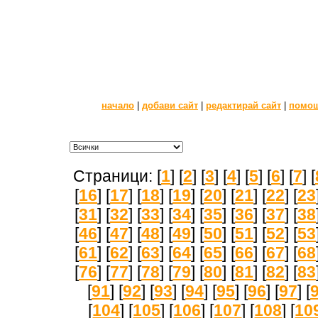
начало
|
добави сайт
|
редактирай сайт
|
помо
Страници: [
1
] [
2
] [
3
] [
4
] [
5
] [
6
] [
7
] [
[
16
] [
17
] [
18
] [
19
] [
20
] [
21
] [
22
] [
23
[
31
] [
32
] [
33
] [
34
] [
35
] [
36
] [
37
] [
38
[
46
] [
47
] [
48
] [
49
] [
50
] [
51
] [
52
] [
53
[
61
] [
62
] [
63
] [
64
] [
65
] [
66
] [
67
] [
68
[
76
] [
77
] [
78
] [
79
] [
80
] [
81
] [
82
] [
83
[
91
] [
92
] [
93
] [
94
] [
95
] [
96
] [
97
] [
[
104
] [
105
] [
106
] [
107
] [
108
] [
10