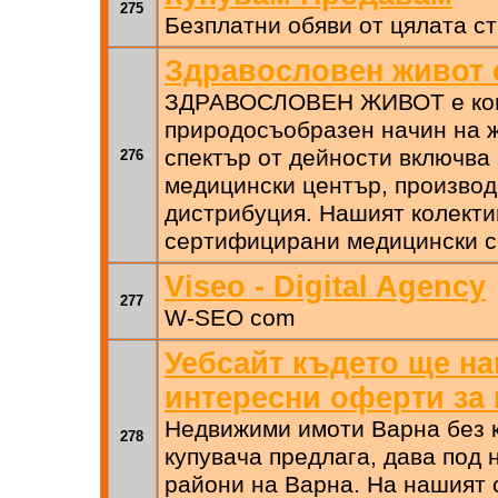
275
Безплатни обяви от цялата с
Здравословен живот 
ЗДРАВОСЛОВЕН ЖИВОТ е комп
природосъобразен начин на ж
спектър от дейности включва 
276
медицински център, производ
дистрибуция. Нашият колекти
сертифицирани медицински с
Viseo - Digital Agency
277
W-SEO com
Уебсайт където ще н
интересни оферти за
Недвижими имоти Варна без 
278
купувача предлага, дава под 
райони на Варна. На нашият 