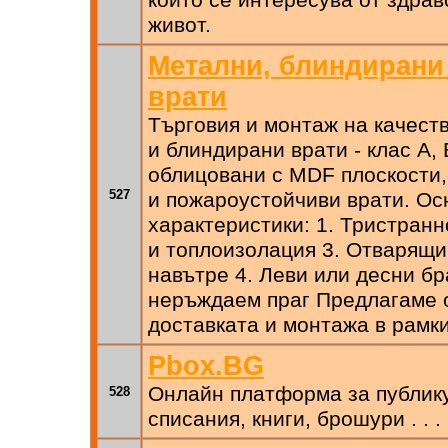
който се интересува от здра
живот.
Метални, блиндирани
врати
Търговия и монтаж на качест
и блиндирани врати - клас A, 
облицовани с MDF плоскости,
527
и пожароустойчиви врати. Ос
характеристики: 1. Тристран
и топлоизолация 3. Отварящи
навътре 4. Леви или десни бр
неръждаем праг Предлагаме о
доставката и монтажа в рамк
Pbox.BG
Онлайн платформа за публику
528
списания, книги, брошури . . .