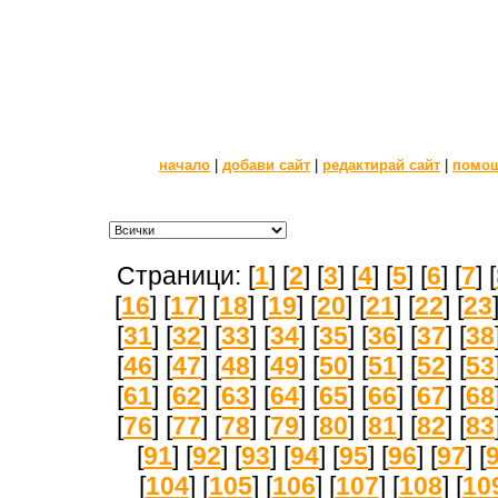
начало
|
добави сайт
|
редактирай сайт
|
помо
Страници: [
1
] [
2
] [
3
] [
4
] [
5
] [
6
] [
7
] [
[
16
] [
17
] [
18
] [
19
] [
20
] [
21
] [
22
] [
23
[
31
] [
32
] [
33
] [
34
] [
35
] [
36
] [
37
] [
38
[
46
] [
47
] [
48
] [
49
] [
50
] [
51
] [
52
] [
53
[
61
] [
62
] [
63
] [
64
] [
65
] [
66
] [
67
] [
68
[
76
] [
77
] [
78
] [
79
] [
80
] [
81
] [
82
] [
83
[
91
] [
92
] [
93
] [
94
] [
95
] [
96
] [
97
] [
[
104
] [
105
] [
106
] [
107
] [
108
] [
10