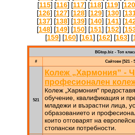
[
115
] [
116
] [
117
] [
118
] [
119
] [
12
[
126
] [
127
] [
128
] [
129
] [
130
] [
13
[
137
] [
138
] [
139
] [
140
] [
141
] [
14
[
148
] [
149
] [
150
] [
151
] [
152
] [
15
[
159
] [
160
] [
161
] [
162
] [
163
] [
BGtop.biz - Топ клас
#
Сайтове [521 - 
Колеж „Хармония” - Ч
професионален коле
Колеж „Хармония” предостав
обучение, квалификация и пр
521
младежи и възрастни лица, ус
образованието и професиона
които отговарят на европейск
стопански потребности.