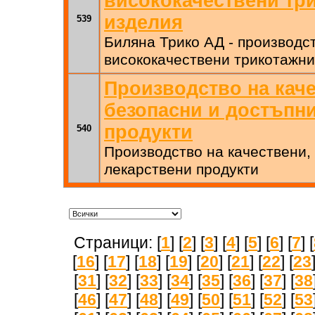
висококачествени тр
изделия
539
Биляна Трико АД - производс
висококачествени трикотажни
Производство на каче
безопасни и достъпн
продукти
540
Производство на качествени,
лекарствени продукти
Страници: [
1
] [
2
] [
3
] [
4
] [
5
] [
6
] [
7
] [
[
16
] [
17
] [
18
] [
19
] [
20
] [
21
] [
22
] [
23
[
31
] [
32
] [
33
] [
34
] [
35
] [
36
] [
37
] [
38
[
46
] [
47
] [
48
] [
49
] [
50
] [
51
] [
52
] [
53