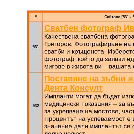
#
Сайтове [531 - 
Сватбен фотограф Ив
Качествена сватбена фотогр
Григоров. Фотографиране на 
531
сватби и кръщенета. Изберет
фотограф, който да запази е
мигове в живота ви – вашата 
Поставяне на зъбни и
Дента Консулт
Импланти могат да бъдат изп
медицински показания – за въ
532
за укрепване на мостове, час
Процентът на успеваемост е 
значение дали имплантът се с
долна челюст.