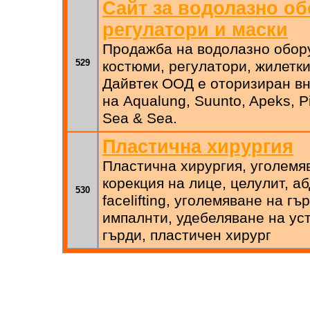
Сайт за водолазно об
регулатори и маски
Продажба на водолазно обор
529
костюми, регулатори, жилетки
Дайвтек ООД е оторизиран вн
на Aqualung, Suunto, Apeks, P
Sea & Sea.
Пластична хирургия
Пластична хирургия, уголемя
корекция на лице, целулит, а
530
facelifting, уголемяване на гъ
импалнти, удебеляване на уст
гърди, пластичен хирург