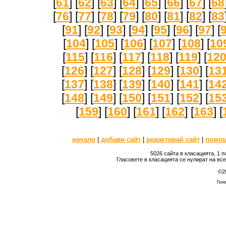
[
61
] [
62
] [
63
] [
64
] [
65
] [
66
] [
67
] [
68
[
76
] [
77
] [
78
] [
79
] [
80
] [
81
] [
82
] [
83
[
91
] [
92
] [
93
] [
94
] [
95
] [
96
] [
97
] [
[
104
] [
105
] [
106
] [
107
] [
108
] [
10
[
115
] [
116
] [
117
] [
118
] [
119
] [
12
[
126
] [
127
] [
128
] [
129
] [
130
] [
13
[
137
] [
138
] [
139
] [
140
] [
141
] [
14
[
148
] [
149
] [
150
] [
151
] [
152
] [
15
[
159
] [
160
] [
161
] [
162
] [
163
] [
начало
|
добави сайт
|
редактирай сайт
|
помо
5026 сайта в класацията, 1 
Гласовете в класацията се нулират на вс
©2
Гене