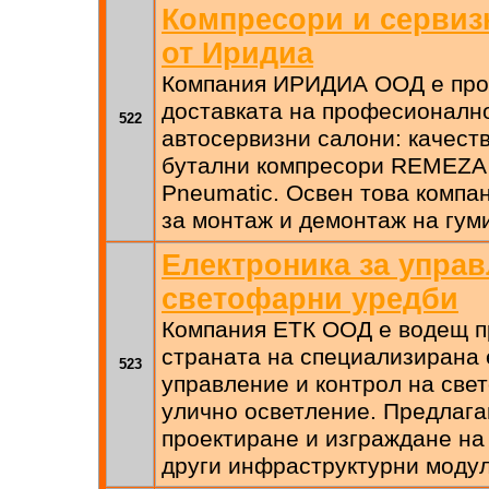
Компресори и сервиз
от Иридиа
Компания ИРИДИА ООД е про
доставката на професионалн
522
автосервизни салони: качест
бутални компресори REMEZA 
Pneumatic. Освен това компа
за монтаж и демонтаж на гум
Електроника за управ
светофарни уредби
Компания ЕТК ООД е водещ п
страната на специализирана 
523
управление и контрол на све
улично осветление. Предлага
проектиране и изграждане на
други инфраструктурни модул