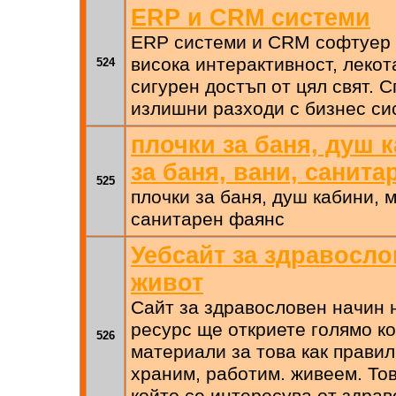
ERP и CRM системи
ERP системи и CRM софтуер
висока интерактивност, лекот
524
сигурен достъп от цял свят. 
излишни разходи с бизнес си
плочки за баня, душ 
за баня, вани, санит
525
плочки за баня, душ кабини, м
санитарен фаянс
Уебсайт за здравосло
живот
Сайт за здравословен начин 
ресурс ще откриете голямо к
526
материали за това как правил
храним, работим. живеем. Тов