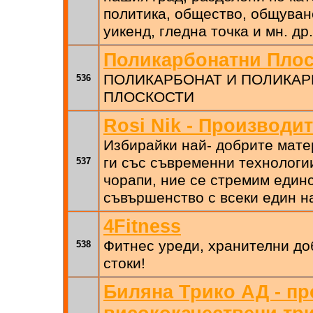
политика, общество, общуване
уикенд, гледна точка и мн. др.
Поликарбонатни Плос
ПОЛИКАРБОНАТ И ПОЛИКА
536
ПЛОСКОСТИ
Rosi Nik - Производи
Избирайки най- добрите мате
ги със съвременни технологи
537
чорапи, ние се стремим един
съвършенство с всеки един н
4Fitness
Фитнес уреди, хранителни до
538
стоки!
Биляна Трико АД - пр