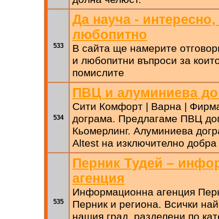
Да науча - интересно,
любопитно
533
В сайта ще намерите отговор
и любопитни въпроси за коит
помислите
ПВЦ и алуминиева до
Сити Комфорт | Варна | Фирм
дограма. Прeдлагаме ПВЦ дог
534
Кьомерлинг. Алуминиева догр
Altest на изключително добра
Перник Тудей – инфо
агенция
Информационна агенция Перн
535
Перник и региона. Всички на
нашия град, разделени по кат