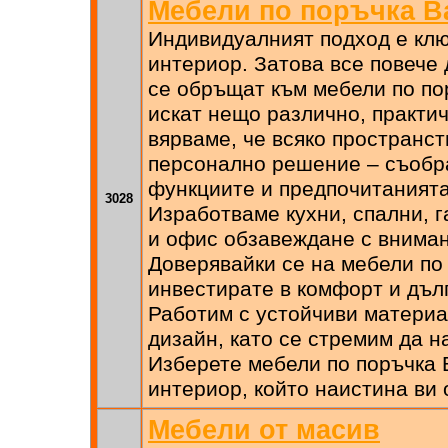
Мебели по поръчка В
Индивидуалният подход е кл
интериор. Затова все повече
се обръщат към мебели по по
искат нещо различно, практич
вярваме, че всяко пространс
персонално решение – съобр
функциите и предпочитанията
3028
Изработваме кухни, спални, г
и офис обзавеждане с вниман
Доверявайки се на мебели по
инвестирате в комфорт и дъл
Работим с устойчиви матери
дизайн, като се стремим да 
Изберете мебели по поръчка В
интериор, който наистина ви 
Мебели от масив