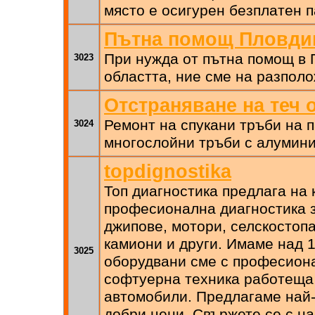
място е осигурен безплатен п
Пътна помощ Пловди
При нужда от пътна помощ в 
3023
областта, ние сме на разполо
Отстраняване на теч 
Ремонт на спукани тръби на п
3024
многослойни тръби с алумин
topdignostika
Топ диагностика предлага на 
професионална диагностика з
джипове, мотори, селскостопа
камиони и други. Имаме над 1
3025
оборудвани сме с професион
софтуерна техника работеща 
автомобили. Предлагаме най-
добри цени. Свържете се с на