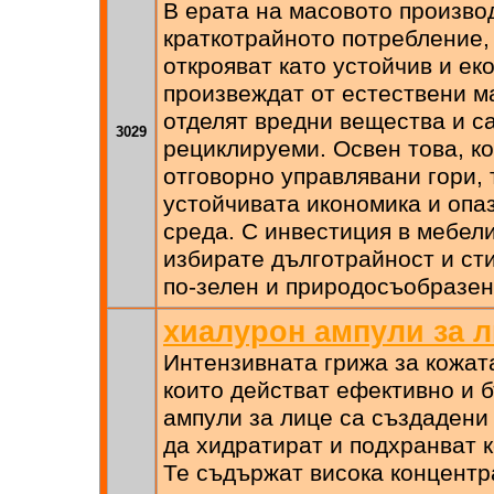
В ерата на масовото произво
краткотрайното потребление,
открояват като устойчив и ек
произвеждат от естествени м
отделят вредни вещества и с
3029
рециклируеми. Освен това, ко
отговорно управлявани гори, 
устойчивата икономика и опа
среда. С инвестиция в мебели
избирате дълготрайност и сти
по-зелен и природосъобразен
хиалурон ампули за 
Интензивната грижа за кожата
които действат ефективно и 
ампули за лице са създадени
да хидратират и подхранват 
Те съдържат висока концентр