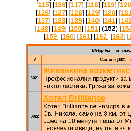
[
115
] [
116
] [
117
] [
118
] [
119
] [
12
[
126
] [
127
] [
128
] [
129
] [
130
] [
13
[
137
] [
138
] [
139
] [
140
] [
141
] [
14
[
148
] [
149
] [
150
] [
151
] (
152
) [
15
[
159
] [
160
] [
161
] [
162
] [
163
] [
BGtop.biz - Топ клас
#
Сайтове [3021 - 
Живанкина козметикс
Професионални продукти за 
3021
ноктопластика. Грижа за кожа
Хотел Brilliance
Хотел Brilliance се намира в
Св. Никола, само на 3 км. от
3022
само на 10 минути пеша от М
пясъчната ивица, на пътя за к