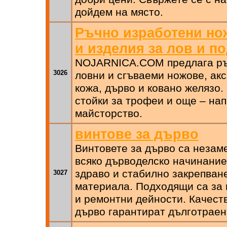
дойдем на място.
Ръчно изработени но
и изделия за лов и п
NOJARNICA.COM предлага ръ
3026
ловни и сгъваеми ножове, акс
кожа, дърво и ковано желязо.
стойки за трофеи и още – на
майсторство.
винтове за дърво
Винтовете за дърво са незам
всяко дърводелско начинание
здраво и стабилно закрепване
3027
материала. Подходящи са за 
и ремонтни дейности. Качест
дърво гарантират дълготраен