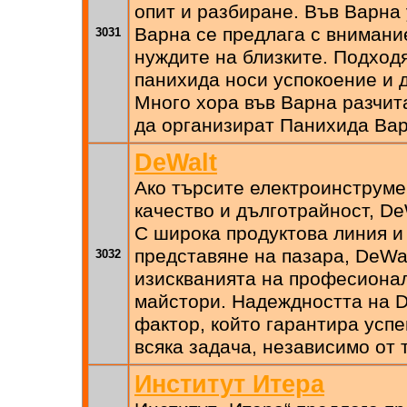
опит и разбиране. Във Варна
Варна се предлага с внимани
3031
нуждите на близките. Подхо
панихида носи успокоение и 
Много хора във Варна разчита
да организират Панихида Вар
DeWalt
Ако търсите електроинструме
качество и дълготрайност, De
С широка продуктова линия и
представяне на пазара, DeWal
3032
изискванията на професионал
майстори. Надеждността на D
фактор, който гарантира усп
всяка задача, независимо от 
Институт Итера