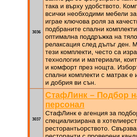
така и върху удобството. Ком
всички необходими мебели за
играе ключова роля за качест
подбраните спални комплекти
3036
оптимална поддръжка на тяло
релаксация след дълъг ден. 
тези комплекти, често са изр
технологии и материали, кои
и комфорт през нощта. Избор
спални комплекти с матрак е 
и добрия ви сън.
СтафЛинк – Подбор н
персонал
СтафЛинк е агенция за подбо
3037
специализирана в хотелиерст
ресторантьорството. Свързва
ресторанти с проверени канд