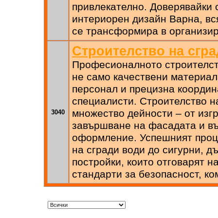
привлекателно. Доверявайки с
интериорен дизайн Варна, в
се трансформира в организи
Строителство на сгра
Професионалното строителств
не само качествени материал
персонал и прецизна коорди
специалисти. Строителство н
множество дейности – от изг
3040
завършване на фасадата и в
оформление. Успешният проц
на сгради води до сигурни, д
постройки, които отговарят 
стандарти за безопасност, ко