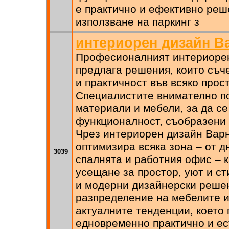
е практично и ефективно реш
използване на паркинг з
интериорен дизайн В
Професионалният интериоре
предлага решения, които съч
и практичност във всяко прос
Специалистите внимателно п
материали и мебели, за да се
функционалност, съобразени 
Чрез интериорен дизайн Варн
оптимизира всяка зона – от д
3039
спалнята и работния офис – к
усещане за простор, уют и ст
и модерни дизайнерски решен
разпределение на мебелите и
актуалните тенденции, което
едновременно практично и ес