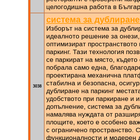
целогодишна работа в Българ
система за дублиране
Изборът на система за дубли
идеалното решение за онези, 
оптимизират пространството 
паркинг. Тази технология поз
се паркират на място, където
побрала само една, благодар
проектирана механична плат
стабилна и безопасна, осигур
3038
дублиране на паркинг местат
удобството при паркиране и и
допълнение, система за дубл
намалява нуждата от разширя
площите, което е особено важ
с ограничено пространство. 
функционалности и модерен д