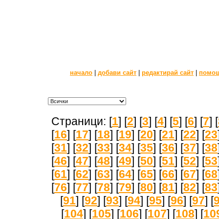
начало
|
добави сайт
|
редактирай сайт
|
помо
Страници: [
1
] [
2
] [
3
] [
4
] [
5
] [
6
] [
7
] [
[
16
] [
17
] [
18
] [
19
] [
20
] [
21
] [
22
] [
23
[
31
] [
32
] [
33
] [
34
] [
35
] [
36
] [
37
] [
38
[
46
] [
47
] [
48
] [
49
] [
50
] [
51
] [
52
] [
53
[
61
] [
62
] [
63
] [
64
] [
65
] [
66
] [
67
] [
68
[
76
] [
77
] [
78
] [
79
] [
80
] [
81
] [
82
] [
83
[
91
] [
92
] [
93
] [
94
] [
95
] [
96
] [
97
] [
[
104
] [
105
] [
106
] [
107
] [
108
] [
10