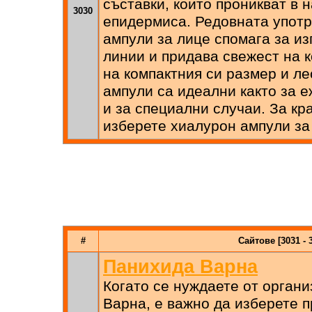
съставки, които проникват в 
3030
епидермиса. Редовната употр
ампули за лице спомага за и
линии и придава свежест на 
на компактния си размер и ле
ампули са идеални както за е
и за специални случаи. За кр
изберете хиалурон ампули за
#
Сайтове [3031 - 
Панихида Варна
Когато се нуждаете от орган
Варна, е важно да изберете 