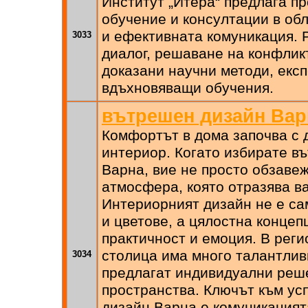
Институт „Итера“ предлага 
обучение и консултации в об
и ефективната комуникация. 
3033
диалог, решаване на конфлик
доказани научни методи, екс
вдъхновяващи обучения.
вътрешен дизайн Вар
Комфортът в дома започва с
интериор. Когато избирате в
Варна, вие не просто обзавеж
атмосфера, която отразява в
Интериорният дизайн не е са
и цветове, а цялостна концеп
практичност и емоция. В реги
столица има много талантлив
3034
предлагат индивидуални реше
пространства. Ключът към у
дизайн Варна е комуникацият