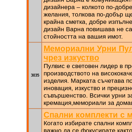
дизайнера – колкото по-добр
желания, толкова по-добър ще
крайна сметка, добре изпълн
дизайн Варна повишава не са
стойността на вашия имот.
Мемориални Урни Пул
чрез изкуство
Пулвис е световен лидер в п
производството на високока
3035
изделия. Марката съчетава п
иновация, изкуство и прецизн
съвършенство. Всички урни з
кремация,мемориали за дом
Спални комплекти с 
Когато избирате спални компл
важно да се фокусирате както