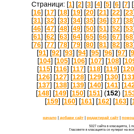
Страници: [
1
] [
2
] [
3
] [
4
] [
5
] [
6
] [
7
] [
[
16
] [
17
] [
18
] [
19
] [
20
] [
21
] [
22
] [
23
[
31
] [
32
] [
33
] [
34
] [
35
] [
36
] [
37
] [
38
[
46
] [
47
] [
48
] [
49
] [
50
] [
51
] [
52
] [
53
[
61
] [
62
] [
63
] [
64
] [
65
] [
66
] [
67
] [
68
[
76
] [
77
] [
78
] [
79
] [
80
] [
81
] [
82
] [
83
[
91
] [
92
] [
93
] [
94
] [
95
] [
96
] [
97
] [
[
104
] [
105
] [
106
] [
107
] [
108
] [
10
[
115
] [
116
] [
117
] [
118
] [
119
] [
12
[
126
] [
127
] [
128
] [
129
] [
130
] [
13
[
137
] [
138
] [
139
] [
140
] [
141
] [
14
[
148
] [
149
] [
150
] [
151
] (
152
) [
15
[
159
] [
160
] [
161
] [
162
] [
163
] [
начало
|
добави сайт
|
редактирай сайт
|
помо
5027 сайта в класацията, 1 
Гласовете в класацията се нулират на вс