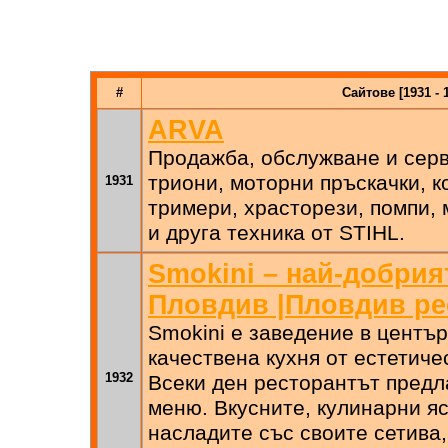
#
Сайтове [1931 - 
ARVA
Продажба, обслужване и серв
триони, моторни пръскачки, к
1931
тримери, храсторези, помпи,
и друга техника от STIHL.
Smokini – най-добрия
Пловдив |Пловдив ре
Smokini е заведение в център
качествена кухня от естетиче
1932
Всеки ден ресторантът предл
меню. Вкуснитe, кулинарни яс
насладите със своите сетива,