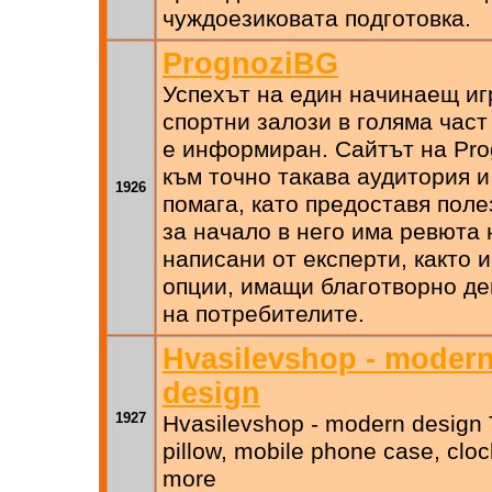
чуждоезиковата подготовка.
PrognoziBG
Успехът на един начинаещ иг
спортни залози в голяма част
е информиран. Сайтът на Pro
към точно такава аудитория и
1926
помага, като предоставя пол
за начало в него има ревюта
написани от експерти, както 
опции, имащи благотворно де
на потребителите.
Hvasilevshop - modern
design
1927
Hvasilevshop - modern design T-
pillow, mobile phone case, clo
more