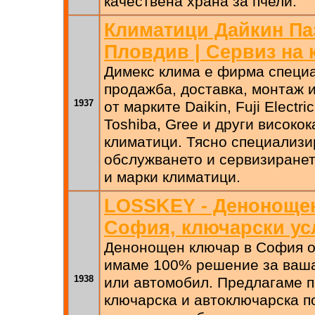
качествена храна за пчели.
Климатици Дайкин Паз
Пловдив | Сервиз на
Димекс клима е фирма специ
продажба, доставка, монтаж 
1937
от марките Daikin, Fuji Electric,
Toshiba, Gree и други високо
климатици. Тясно специализи
обслужването и сервизиранет
и марки климатици.
LOSSKEY - Деноноще
София, ключарски ус
Денонощен ключар в София от
имаме 100% решение за ваша
1938
или автомобил. Предлагаме 
ключарска и автоключарска 