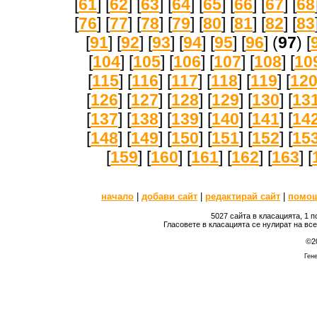
[
61
] [
62
] [
63
] [
64
] [
65
] [
66
] [
67
] [
68
[
76
] [
77
] [
78
] [
79
] [
80
] [
81
] [
82
] [
83
[
91
] [
92
] [
93
] [
94
] [
95
] [
96
] (
97
) [
[
104
] [
105
] [
106
] [
107
] [
108
] [
10
[
115
] [
116
] [
117
] [
118
] [
119
] [
12
[
126
] [
127
] [
128
] [
129
] [
130
] [
13
[
137
] [
138
] [
139
] [
140
] [
141
] [
14
[
148
] [
149
] [
150
] [
151
] [
152
] [
15
[
159
] [
160
] [
161
] [
162
] [
163
] [
начало
|
добави сайт
|
редактирай сайт
|
помо
5027 сайта в класацията, 1 
Гласовете в класацията се нулират на вс
©2
Гене