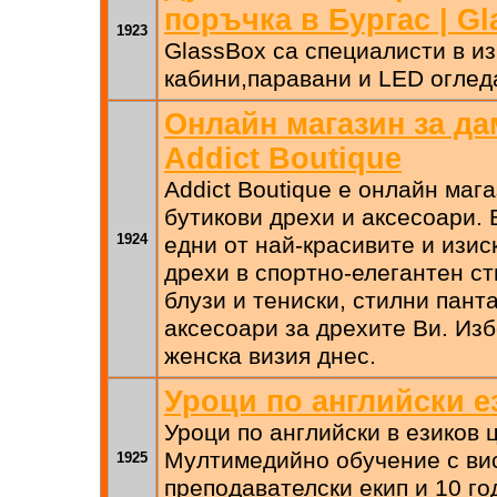
поръчка в Бургас | Gl
1923
GlassBox са специалисти в и
кабини,паравани и LED оглед
Онлайн магазин за да
Addict Boutique
Addict Boutique е онлайн маг
бутикови дрехи и аксесоари.
1924
едни от най-красивите и изиск
дрехи в спортно-елегантен с
блузи и тениски, стилни пант
аксесоари за дрехите Ви. Из
женска визия днес.
Уроци по английски е
Уроци по английски в езиков 
Мултимедийно обучение с ви
1925
преподавателски екип и 10 го