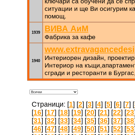
ключари са обучени да се спр
ситуации и ще Ви осигурим к
помощ.
ВИВА АиМ
1939
Фабрика за кафе
www.extravagancedes
Интериорен дизайн, проектир
1940
Интериор на къщи,апартамен
сгради и ресторанти в Бургас
Страници: [
1
] [
2
] [
3
] [
4
] [
5
] [
6
] [
7
] [
[
16
] [
17
] [
18
] [
19
] [
20
] [
21
] [
22
] [
23
[
31
] [
32
] [
33
] [
34
] [
35
] [
36
] [
37
] [
38
[
46
] [
47
] [
48
] [
49
] [
50
] [
51
] [
52
] [
53