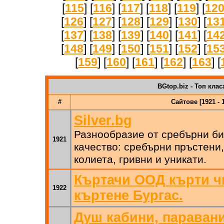
[
115
] [
116
] [
117
] [
118
] [
119
] [
12
[
126
] [
127
] [
128
] [
129
] [
130
] [
13
[
137
] [
138
] [
139
] [
140
] [
141
] [
14
[
148
] [
149
] [
150
] [
151
] [
152
] [
15
[
159
] [
160
] [
161
] [
162
] [
163
] [
BGtop.biz - Топ клас
#
Сайтове [1921 - 
Silver.bg
Разнообразие от сребърни би
1921
качество: сребърни пръстени
колиета, гривни и уникати.
Къртачи ООД кърти ч
1922
къртене Бургас.
Душ кабини, паравани