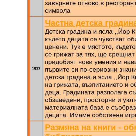
завърнете отново в ресторант
символа
Частна детска градин
Детска градина и ясла ,,Йор К
където децата се чувстват об
ценени. Тук е мястото, къдет
се грижат за тях, ще срещнат
придобият нови умения и нав
първите си по-сериозни знан
1933
детска градина и ясла ,,Йор 
на грижата, възпитанието и 
деца. Градината разполага с
обзаведени, просторни и уют
материалната база е съобраз
децата. Имаме собствена игр
Размяна на книги - о