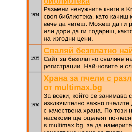
библиотека
Размени ненужните книги в K
1934
своя библиотека, като качиш 
вече да четеш. Можеш да ги
или дори да ги подариш, какт
на изгодни цени.
Сваляй безплатно най
Сайт за безплатно сваляне на
1935
регистрации. Най-новите и с
Храна за пчели с раз
от multimax.bg
За всеки, който се занимава с
изключително важно пчелите 
1936
с качествена храна. По този 
насекоми ще оцелеят по-лесн
в multimax.bg, за да намерит