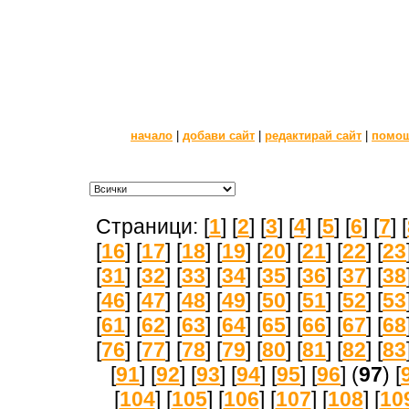
начало
|
добави сайт
|
редактирай сайт
|
помо
Страници: [
1
] [
2
] [
3
] [
4
] [
5
] [
6
] [
7
] [
[
16
] [
17
] [
18
] [
19
] [
20
] [
21
] [
22
] [
23
[
31
] [
32
] [
33
] [
34
] [
35
] [
36
] [
37
] [
38
[
46
] [
47
] [
48
] [
49
] [
50
] [
51
] [
52
] [
53
[
61
] [
62
] [
63
] [
64
] [
65
] [
66
] [
67
] [
68
[
76
] [
77
] [
78
] [
79
] [
80
] [
81
] [
82
] [
83
[
91
] [
92
] [
93
] [
94
] [
95
] [
96
] (
97
) [
[
104
] [
105
] [
106
] [
107
] [
108
] [
10