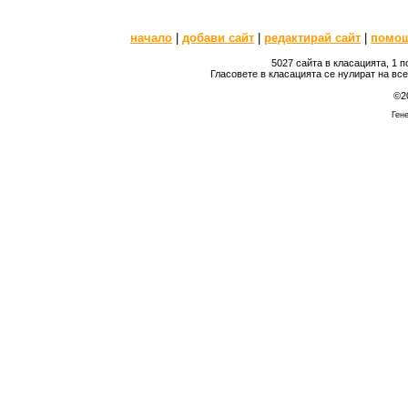
начало
|
добави сайт
|
редактирай сайт
|
помо
5027 сайта в класацията, 1 
Гласовете в класацията се нулират на вс
©2
Гене