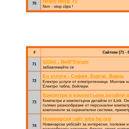
Heavy Metal TV
70
Non - stop clips !
#
Сайтове [71 - 
GGbit - NeW*Forum
71
забавлявайте се
Ел услуги - София, Бургас, Варна
72
Електро услуги от електротехници. Монтаж н
Електро табла, бойлери.
Компютри и компютърни детайли от
Компютри и компютърни детайли от iLink. Он
73
голямо разнообразие от персонални компютр
компоненти за охранителни системи, принет
Новинарски сайт jobs-bg.org
Новинарски уебсайт за интересни, полезни 
74
разнообразен характер: бизнес, спорт, култ