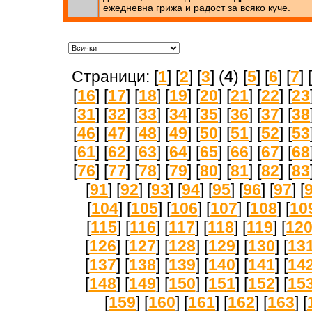
ежедневна грижа и радост за всяко куче.
Страници: [
1
] [
2
] [
3
] (
4
) [
5
] [
6
] [
7
] [
[
16
] [
17
] [
18
] [
19
] [
20
] [
21
] [
22
] [
23
[
31
] [
32
] [
33
] [
34
] [
35
] [
36
] [
37
] [
38
[
46
] [
47
] [
48
] [
49
] [
50
] [
51
] [
52
] [
53
[
61
] [
62
] [
63
] [
64
] [
65
] [
66
] [
67
] [
68
[
76
] [
77
] [
78
] [
79
] [
80
] [
81
] [
82
] [
83
[
91
] [
92
] [
93
] [
94
] [
95
] [
96
] [
97
] [
[
104
] [
105
] [
106
] [
107
] [
108
] [
10
[
115
] [
116
] [
117
] [
118
] [
119
] [
12
[
126
] [
127
] [
128
] [
129
] [
130
] [
13
[
137
] [
138
] [
139
] [
140
] [
141
] [
14
[
148
] [
149
] [
150
] [
151
] [
152
] [
15
[
159
] [
160
] [
161
] [
162
] [
163
] [