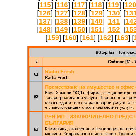
[
115
] [
116
] [
117
] [
118
] [
119
] [
12
[
126
] [
127
] [
128
] [
129
] [
130
] [
13
[
137
] [
138
] [
139
] [
140
] [
141
] [
14
[
148
] [
149
] [
150
] [
151
] [
152
] [
15
[
159
] [
160
] [
161
] [
162
] [
163
] [
BGtop.biz - Топ клас
#
Сайтове [61 - 
Radio Fresh
61
Radio Fresh
Преместване на имущество и офис
Евро Хамали ООД е фирма, специализирана 
62
товаро-разтоварни услуги. Пренасяне и пре
обзавеждане, товаро-разтоварни услуги, от
е с многогодишен стаж в хамалските услуги.
РЕЯ МП - ИЗКЛЮЧИТЕЛНО ПРЕДС
БЪЛГАРИЯ
Климатици, отопление и вентилация на прев
63
машини. Хидравлични съоръжения. Трансмис