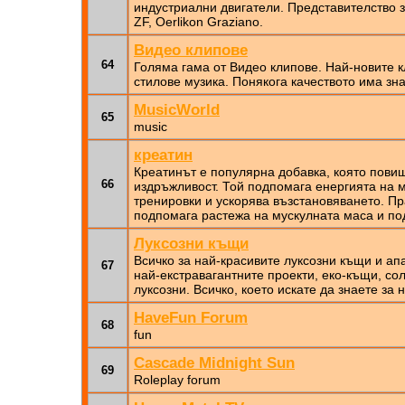
индустриални двигатели. Представителство з
ZF, Oerlikon Graziano.
Видео клипове
64
Голяма гама от Видео клипове. Най-новите к
стилове музика. Понякога качеството има зн
MusicWorld
65
music
креатин
Креатинът е популярна добавка, която пови
66
издръжливост. Той подпомага енергията на 
тренировки и ускорява възстановяването. П
подпомага растежа на мускулната маса и по
Луксозни къщи
Всичко за най-красивите луксозни къщи и а
67
най-екстравагантните проекти, еко-къщи, со
луксозни. Всичко, което искате да знаете за 
HaveFun Forum
68
fun
Cascade Midnight Sun
69
Roleplay forum