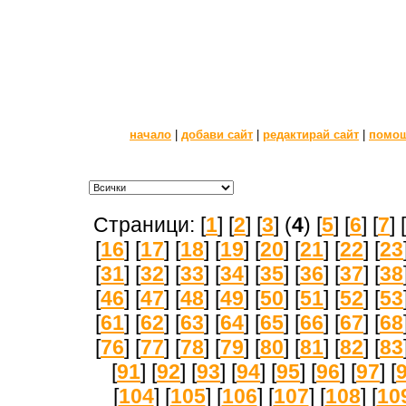
начало
|
добави сайт
|
редактирай сайт
|
помо
Страници: [
1
] [
2
] [
3
] (
4
) [
5
] [
6
] [
7
] [
[
16
] [
17
] [
18
] [
19
] [
20
] [
21
] [
22
] [
23
[
31
] [
32
] [
33
] [
34
] [
35
] [
36
] [
37
] [
38
[
46
] [
47
] [
48
] [
49
] [
50
] [
51
] [
52
] [
53
[
61
] [
62
] [
63
] [
64
] [
65
] [
66
] [
67
] [
68
[
76
] [
77
] [
78
] [
79
] [
80
] [
81
] [
82
] [
83
[
91
] [
92
] [
93
] [
94
] [
95
] [
96
] [
97
] [
[
104
] [
105
] [
106
] [
107
] [
108
] [
10