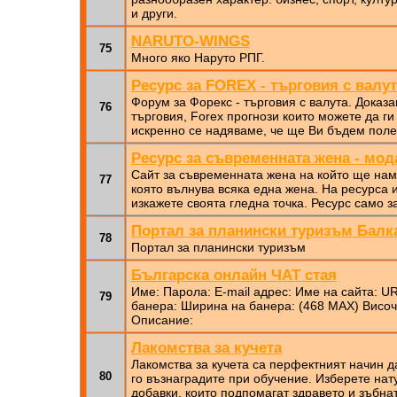
и други.
NARUTO-WINGS
75
Много яко Наруто РПГ.
Ресурс за FOREX - търговия с валу
Форум за Форекс - търговия с валута. Доказ
76
търговия, Forex прогнози които можете да ги
искренно се надяваме, че ще Ви бъдем поле
Ресурс за съвременната жена - мод
Сайт за съвременната жена на който ще на
77
която вълнува всяка една жена. На ресурса 
изкажете своята гледна точка. Ресурс само з
Портал за планински туризъм Бал
78
Портал за планински туризъм
Българска онлайн ЧАТ стая
Име: Парола: E-mail адрес: Име на сайта: U
79
банера: Ширина на банера: (468 MAX) Височ
Описание:
Лакомства за кучета
Лакомства за кучета са перфектният начин д
80
го възнаградите при обучение. Изберете нат
добавки, които подпомагат здравето и зъбна