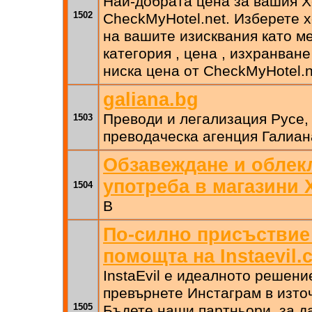
Най-добрата цена за вашия Х
1502
CheckMyHotel.net. Изберете х
на вашите изисквания като м
категория , цена , изхранване
ниска цена от CheckMyHotel.n
galiana.bg
Преводи и легализация Русе, 
1503
преводаческа агенция Галиан
Обзавеждане и облек
употреба в магазини 
1504
В
По-силно присъствие 
помощта на Instaevil.
InstaEvil е идеалното решение
превърнете Инстаграм в изто
1505
Бъдете наши партньори, за д