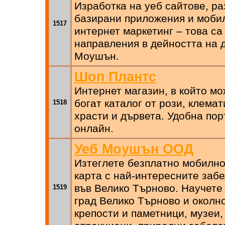
Изработка на уеб сайтове, ра
базирани приложения и моби
1517
интернет маркетинг – това са
направления в дейността на 
Моушън.
Шоп Плантс
Интернет магазин, в който мо
богат каталог от рози, клема
1518
храсти и дървета. Удобна по
онлайн.
Уеб Моушън ООД
Изтеглете безплатно мобилно
карта с най-интересните заб
във Велико Търново. Научете
1519
град Велико Търново и околно
крепости и паметници, музеи,