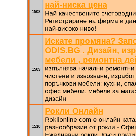
най-ниска цена
1508
Най-качествените счетоводни 
Регистриране на фирма и дан
най-високо ниво!
Искате промяна? Запо
ODIS.BG . Дизайн, из
мебели , ремонтна де
изпълнява начални ремонтни 
1509
чистене и извозване; изработ
поръчкови мебели: кухни, спа
офис мебели. мебели за мага
дизайн
Рокли Онлайн
Roklionline.com е онлайн ката
разнообразие от рокли - Офи
1510
Ежедневни рокли, Къси рокли 