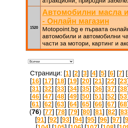
атракциони, природни забеле
Автомобилни масла и
- Онлайн магазин
1520
Motopoint.bg e първата онла
автомобили и автомобилни ча
части за мотори, картинг и ак
Страници: [
1
] [
2
] [
3
] [
4
] [
5
] [
6
] [
7
] [
[
16
] [
17
] [
18
] [
19
] [
20
] [
21
] [
22
] [
23
[
31
] [
32
] [
33
] [
34
] [
35
] [
36
] [
37
] [
38
[
46
] [
47
] [
48
] [
49
] [
50
] [
51
] [
52
] [
53
[
61
] [
62
] [
63
] [
64
] [
65
] [
66
] [
67
] [
68
(
76
) [
77
] [
78
] [
79
] [
80
] [
81
] [
82
] [
83
[
91
] [
92
] [
93
] [
94
] [
95
] [
96
] [
97
] [
[
104
] [
105
] [
106
] [
107
] [
108
] [
10