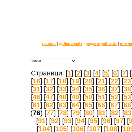
начало
|
добави сайт
|
редактирай сайт
|
помо
Страници: [
1
] [
2
] [
3
] [
4
] [
5
] [
6
] [
7
] [
[
16
] [
17
] [
18
] [
19
] [
20
] [
21
] [
22
] [
23
[
31
] [
32
] [
33
] [
34
] [
35
] [
36
] [
37
] [
38
[
46
] [
47
] [
48
] [
49
] [
50
] [
51
] [
52
] [
53
[
61
] [
62
] [
63
] [
64
] [
65
] [
66
] [
67
] [
68
(
76
) [
77
] [
78
] [
79
] [
80
] [
81
] [
82
] [
83
[
91
] [
92
] [
93
] [
94
] [
95
] [
96
] [
97
] [
[
104
] [
105
] [
106
] [
107
] [
108
] [
10