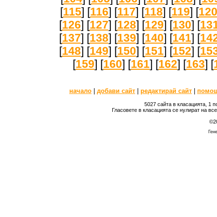
[
115
] [
116
] [
117
] [
118
] [
119
] [
12
[
126
] [
127
] [
128
] [
129
] [
130
] [
13
[
137
] [
138
] [
139
] [
140
] [
141
] [
14
[
148
] [
149
] [
150
] [
151
] [
152
] [
15
[
159
] [
160
] [
161
] [
162
] [
163
] [
начало
|
добави сайт
|
редактирай сайт
|
помо
5027 сайта в класацията, 1 
Гласовете в класацията се нулират на вс
©2
Гене