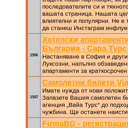
последователите си и тяхнот
вашата страница. Нашата цел
влиятелни и популярни. Не е
да станеш Инстаграм инфлуе
Хотелски апартамент
България - Сара Турс
1506
Настаняване в София и други
Луксозни, напълно обзаведен
апартаменти за краткосрочен
Самолетни билети Via
Имате нужда от нови положи
Запазете Вашия самолетен би
1507
агенция „Вайа Турс“ до подх
чужбина. Ще останете наисти
FirmaBG - регистраци