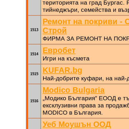
територията на град Бургас. 
тийнеджъри, семейства и въз
Ремонт на покриви - 
Строй
1513
ФИРМА ЗА РЕМОНТ НА ПОК
Евробет
1514
Игри на късмета
KUFAR.bg
1515
Най-добрите куфари, на най-
Modico Bulgaria
„Модико България” ЕООД е тъ
1516
ексклузивни права за продажб
MODICO в България.
Уеб Моушън ООД