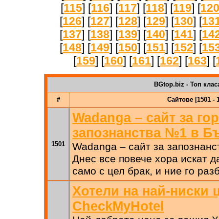
[
115
] [
116
] [
117
] [
118
] [
119
] [
12
[
126
] [
127
] [
128
] [
129
] [
130
] [
13
[
137
] [
138
] [
139
] [
140
] [
141
] [
14
[
148
] [
149
] [
150
] [
151
] [
152
] [
15
[
159
] [
160
] [
161
] [
162
] [
163
] [
BGtop.biz - Топ клас
#
Сайтове [1501 - 
Wadanga – сайт за го
запознанства №1 в Б
1501
Wadanga – сайт за запознанс
Днес все повече хора искат д
само с цел брак, и ние го ра
Хотели на най-ниски ц
CheckMyHotel