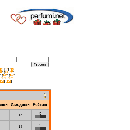
33
] [
34
] [
35
]
68
] [
69
] [
70
]
2
] [
103
] [
104
]
 [
131
] [
132
]
158
] [
159
]
дящи
Изходящи
Рейтинг
5
12
5
13