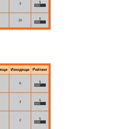
5
3
5
10
дящи
Изходящи
Рейтинг
5
6
5
3
5
2