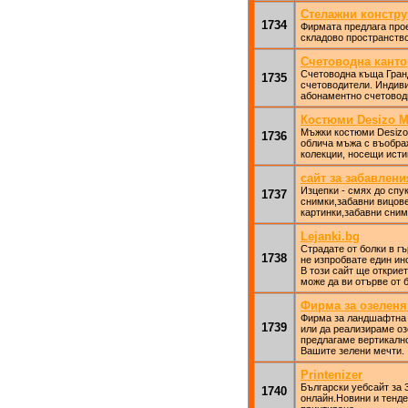
Стелажни конструк
1734
Фирмата предлага прое
складово пространство
Счетоводна канто
Счетоводна къща Гран
1735
счетоводители. Индиви
абонаментно счетоводн
Костюми Desizo M
Мъжки костюми Desizo 
1736
облича мъжа с въображ
колекции, носещи исти
сайт за забавлени
Изцепки - смях до спук
1737
снимки,забавни вицов
картинки,забавни сним
Lejanki.bg
Страдате от болки в г
1738
не изпробвате един ин
В този сайт ще открие
може да ви отърве от 
Фирма за озеленя
Фирма за ландшафтна 
1739
или да реализираме оз
предлагаме вертикално
Вашите зелени мечти.
Printenizer
Български уебсайт за 
1740
онлайн.Новини и тенде