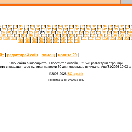
9
] [
10
] [
11
] [
12
] [
13
] [
14
] [
15
] [
16
] [
17
] [
18
] [
19
] [
20
] [
21
] [
22
] [
23
] [
24
] [
25
] [
26
] [
27
] [
28
] [
29
] [
30
] [
31
] [
32
] [
] [
45
] [
46
] [
47
] [
48
] [
49
] [
50
] [
51
] [
52
] [
53
] [
54
] [
55
] [
56
] [
57
] [
58
] [
59
] [
60
] [
61
] [
62
] [
63
] [
64
] [
65
] [
66
] [
67
] [
 [
80
] [
81
] [
82
] [
83
] [
84
] [
85
] [
86
] (
87
) [
88
] [
89
] [
90
] [
91
] [
92
] [
93
] [
94
] [
95
] [
96
] [
97
] [
98
] [
99
] [
100
] [
101
] [
10
 [
112
] [
113
] [
114
] [
115
] [
116
] [
117
] [
118
] [
119
] [
120
] [
121
] [
122
] [
123
] [
124
] [
125
] [
126
] [
127
] [
128
] [
129
] [
130
]
39
] [
140
] [
141
] [
142
] [
143
] [
144
] [
145
] [
146
] [
147
] [
148
] [
149
] [
150
] [
151
] [
152
] [
153
] [
154
] [
155
] [
156
] [
157
] [
[
160
] [
161
] [
162
] [
163
] [
164
] [
165
] [
166
] [
167
] [
168
]
йт
|
редактирай сайт
|
помощ
|
новите 20
|
5027 сайта в класацията, 1 посетител онлайн, 321528 разгледани страници
ете в класацията се нулират на всеки 30 дни, следващо нулиране: Aug/31/2026 10:03 
©2007-2026
BGtop.biz
Генерирана за: 0.09934 sec.