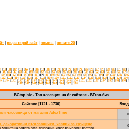
йт
|
редактирай сайт
|
помощ
|
новите 20
|
9
] [
10
] [
11
] [
12
] [
13
] [
14
] [
15
] [
16
] [
17
] [
18
] [
19
] [
20
] [
21
] [
22
] [
23
] [
24
] [
25
] [
26
] [
27
] [
28
] [
29
] [
30
] [
31
] [
32
] [
] [
45
] [
46
] [
47
] [
48
] [
49
] [
50
] [
51
] [
52
] [
53
] [
54
] [
55
] [
56
] [
57
] [
58
] [
59
] [
60
] [
61
] [
62
] [
63
] [
64
] [
65
] [
66
] [
67
] [
 [
80
] [
81
] [
82
] [
83
] [
84
] [
85
] [
86
] (
87
) [
88
] [
89
] [
90
] [
91
] [
92
] [
93
] [
94
] [
95
] [
96
] [
97
] [
98
] [
99
] [
100
] [
101
] [
10
 [
112
] [
113
] [
114
] [
115
] [
116
] [
117
] [
118
] [
119
] [
120
] [
121
] [
122
] [
123
] [
124
] [
125
] [
126
] [
127
] [
128
] [
129
] [
130
]
39
] [
140
] [
141
] [
142
] [
143
] [
144
] [
145
] [
146
] [
147
] [
148
] [
149
] [
150
] [
151
] [
152
] [
153
] [
154
] [
155
] [
156
] [
157
] [
[
160
] [
161
] [
162
] [
163
] [
164
] [
165
] [
166
] [
167
] [
168
]
BGtop.biz - Топ класация на бг сайтове - БГтоп.биз
Сайтове [1721 - 1730]
Вхо
ви часовници от магазин AdexTime
0
, декоративни възглавнички, хавлии за кръщене
0
 данните на вашето дете, декорации, избор на модел и цветове