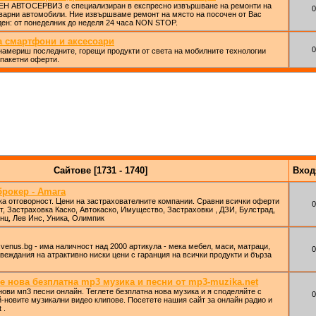
ВТОСЕРВИЗ е специализиран в експресно извършване на ремонти на
0
оварни автомобили. Ние извършваме ремонт на място на посочен от Вас
ден: от понеделник до неделя 24 часа NON STOP.
а смартфони и аксесоари
0
е намериш последните, горещи продукти от света на мобилните технологии
пакетни оферти.
Сайтове [1731 - 1740]
Вхо
брокер - Amara
а отговорност. Цени на застрахователните компании. Сравни всички оферти
0
т, Застраховка Каско, Автокаско, Имущество, Застраховки , ДЗИ, Булстрад,
нц, Лев Инс, Уника, Олимпик
venus.bg - има наличност над 2000 артикула - мека мебел, маси, матраци,
0
авеждания на атрактивно ниски цени с гаранция на всички продукти и бърза
е нова безплатна mp3 музика и песни от mp3-muzika.net
ови мп3 песни онлайн. Теглете безплатна нова музика и я споделяйте с
0
й-новите музикални видео клипове. Посетете нашия сайт за онлайн радио и
 .