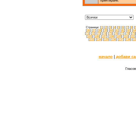
принтиране.
Страници: [
1
] [
2
] [
3
] [
4
] [
5
] [
6
] [
7
] [
8
] [
[
36
] [
37
] [
38
] [
39
] [
40
] [
41
] [
42
] [
43
] [
44
[
71
] [
72
] [
73
] [
74
] [
75
] [
76
] [
77
] [
78
] [
79
]
[
105
] [
106
] [
107
] [
108
] [
109
] [
110
] [
111
]
[
133
] [
134
] [
135
] [
136
] [
137
] [
138
] [
1
начало
|
добави са
Гласов