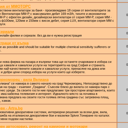
баня от ММОТОРС
ствени вентилатори за баня - произвеждаме 18 серии от вентилаторите за
е Вентилатори MM-P с максимален дебит 169 m3/h, тихите и икономични
0
М-P с ефектен дизайн, дизайнерски вентилатори от серия ММ-P, серия ММ -
а ф100мм, 120мм и 150мм с висок дебит, серия LUX, вентилатори серия ММ с
уги.
сериали
0
онлайн филми и сериали. без да ви е нужна регистрация
атраци от вълна
0
 as possible and should be suitable for multiple chemical sensitivity sufferers or
s.
 нова фирма на пазара и въпреки това ще останете очаровани в избора си
0
а хамали и хамалски услуги на територията на град София и страната.
м най-качествените хамали и хамалски услуги, пренасяне на дома или
и добри цени според избора на услуги които ще изберете.
Черноморец - вила Велиана
елиана“ се намира в самото начало на град Черноморец. Непосредствено до
аж на града – къмпинг „Градина“. Съвсем близо до вилата се намира парк с
0
нес уреди. За своите гости ние предлагаме три просторни апартамента, които
а има кабелна телевизия и интернет. Идеалното място за почивка в
иана предлага на своите гости голяма лятна градина със затревена площ,
, хамак.
е - Artra.bg
 иновативни декоративни системи, интериорни решения за всеки дом, вила,
0
ажба на италиански декоративни бои и мазилки Spiver.Тониране по каталог.
ивни подови настилки.
н автосервиз, ремонт на камиони и мотокари