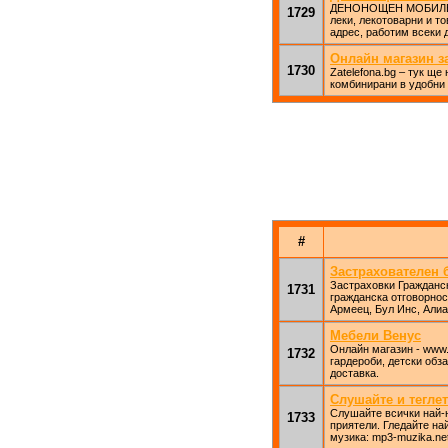
ДЕНОНОЩЕН МОБИЛЕН А
1729
леки, лекотоварни и т
адрес, работим всеки 
Онлайн магазин з
1730
Zatelefona.bg – тук щ
комбинирани в удобни 
#
Застрахователен 
Застраховки Гражданск
1731
гражданска отговорнос
Армеец, Бул Инс, Алиа
Мебели Венус
Онлайн магазин - www.
1732
гардероби, детски обз
доставка.
Слушайте и теглет
Слушайте всички най-н
1733
приятели. Гледайте на
музика: mp3-muzika.net