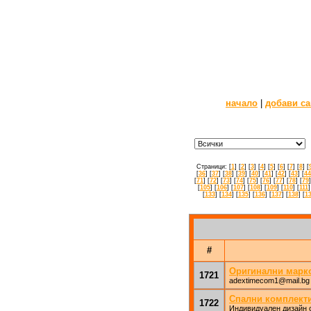
начало
|
добави са
Страници: [
1
] [
2
] [
3
] [
4
] [
5
] [
6
] [
7
] [
8
] [
[
36
] [
37
] [
38
] [
39
] [
40
] [
41
] [
42
] [
43
] [
44
[
71
] [
72
] [
73
] [
74
] [
75
] [
76
] [
77
] [
78
] [
79
]
[
105
] [
106
] [
107
] [
108
] [
109
] [
110
] [
111
]
[
133
] [
134
] [
135
] [
136
] [
137
] [
138
] [
1
#
Оригинални марко
1721
adextimecom1@mail.bg
Спални комплекти
1722
Индивидуален дизайн с