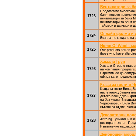
Вентилатори за 
Предлагаме висококаче
баня: новото поколени
1723
вентилатори за баня М
вентилатори за баня н
таймери и датчици и др
Онлайн филми и 
1724
Безплатно гледане на 
Home Of Wool - м
1725
Our products are as pure
those who have allergie
Хамали Груп
Хамали Group е съвсем
1726
на компания предлагащ
Стремим се да осигури
офиса като предложим 
Къща за гости в 
Къща за гости Вила „В
нас е най-хубавият пл
1727
детска площадка и фит
са без кухни. В къщат
Черноморец - Вила Вел
кътове за отдих, люлка
Декоративни подов
Artra.bg - уникални и
1728
ресторант, хотел. Прод
Изпълнение на декорат
Денонощен мобиле