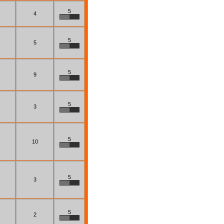
5
4
5
5
5
9
5
3
5
10
5
3
5
2