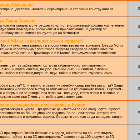
ции -Stelajite.bg
0
ктиране, доставка, монтаж и сервизиране на стелажни конструкции за
.
ра Гранд Консулт
д Консулт предлага счетоводни услуги от висококвалифицирани компетентни
0
дуалният подход към всеки клиент и при сключване на договор за
о обслужване, всички консултации са безплатни.
onni Milano - идеалният мъжки гардероб
Monni - лукс, иновативност и високо качество на материалите. Desizo Monni
0
ение и неповторима елегантност. Марката създава за своите клиенти
нската стойност на “Произведено в Италия”. httр://www.dеѕіzоmоnnі.соm/
я
ване ,сайт за забавления,портал за забавления,готини картинки и
0
е,смешни видеа,изцепки, вицове, смешки, смешни снимки, смешни
ки, забавни картинки,видеа, бъзици, забавни клипчета, глупости, смях
ърба и кръста? Опитвали сте различни лечебни средства без резултат? Защо
0
овативен и безопасен метод за облекчение на гръбначните болки - LejankiBG.
те информация за инверсната лежанка - нов уред, който лесно и безопасно
болките само със 7 мин. употреба у дома всеки ден.
ване и ландшафтно проектиране в Бургас
архитектура в Бургас. Предлагаме да изготвим за Вас ландшафтен проект
0
еленяването на Вашия двор или градина. За по-новаторски настроените
 озеленяване и покривна градина. Свържете се с нас за да изградим заедно
3D принтиране.Готови безплатни модели, обработка на вашите модели
0
нции от областта на 3D принтирането.Търсене в над 100 форуми за 3D