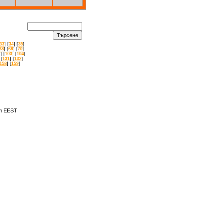
33
] [
34
] [
35
]
68
] [
69
] [
70
]
2
] [
103
] [
104
]
 [
131
] [
132
]
158
] [
159
]
am EEST