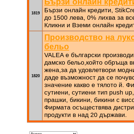
Бързи онлайн кредити 
Бързи онлайн кредити, StikCre
1819
до 1500 лева, 0% лихва за вс
Кликни и Вземи онлайн кредит
Производство на лук
бельо
VALEA е български производи
дамско бельо,който обръща в
жена,за да удовлетвори модни
1820
даде възможност да се почувс
значение какво е тялото й. 
сутиени, сутиени тип push up,
прашки, бикини, бикини с висо
Фирмата осъществява дистри
продукти в над 20 държави.