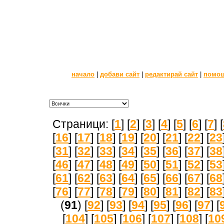
начало
|
добави сайт
|
редактирай сайт
|
помо
Страници: [
1
] [
2
] [
3
] [
4
] [
5
] [
6
] [
7
] [
[
16
] [
17
] [
18
] [
19
] [
20
] [
21
] [
22
] [
23
[
31
] [
32
] [
33
] [
34
] [
35
] [
36
] [
37
] [
38
[
46
] [
47
] [
48
] [
49
] [
50
] [
51
] [
52
] [
53
[
61
] [
62
] [
63
] [
64
] [
65
] [
66
] [
67
] [
68
[
76
] [
77
] [
78
] [
79
] [
80
] [
81
] [
82
] [
83
(
91
) [
92
] [
93
] [
94
] [
95
] [
96
] [
97
] [
[
104
] [
105
] [
106
] [
107
] [
108
] [
10