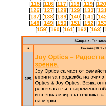
[
115
] [
116
] [
117
] [
118
] [
119
] [
12
[
126
] [
127
] [
128
] [
129
] [
130
] [
13
[
137
] [
138
] [
139
] [
140
] [
141
] [
14
[
148
] [
149
] [
150
] [
151
] [
152
] [
15
[
159
] [
160
] [
161
] [
162
] [
163
] [
BGtop.biz - Топ клас
#
Сайтове [1801 - 
Joy Optics – Радостта
зрение.
Joy Optics са част от семейс
вериги за продажба на очила
1801
Optics & Joy Optics. Всяка оп
разполага със съвременно об
и специализирана техника за
на мерки.