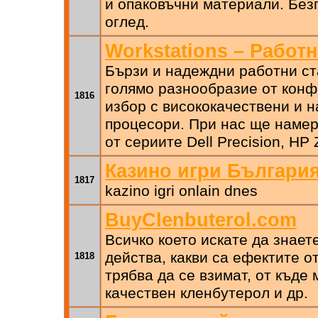
и опаковъчни материали. Без
оглед.
Workstations – Работ
Бързи и надеждни работни с
голямо разнообразие от кон
1816
избор с висококачествени и
процесори. При нас ще намер
от сериите Dell Precision, HP 
Казино игри Българи
1817
kazino igri onlain dnes
BuyClenbuterol.com
Всичко което искате да знает
действа, какви са ефектите от
1818
трябва да се взимат, от къде
качествен кленбутерол и др.