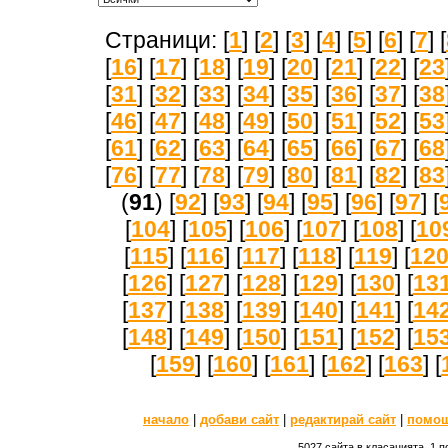
Страници: [
1
] [
2
] [
3
] [
4
] [
5
] [
6
] [
7
] [
[
16
] [
17
] [
18
] [
19
] [
20
] [
21
] [
22
] [
23
[
31
] [
32
] [
33
] [
34
] [
35
] [
36
] [
37
] [
38
[
46
] [
47
] [
48
] [
49
] [
50
] [
51
] [
52
] [
53
[
61
] [
62
] [
63
] [
64
] [
65
] [
66
] [
67
] [
68
[
76
] [
77
] [
78
] [
79
] [
80
] [
81
] [
82
] [
83
(
91
) [
92
] [
93
] [
94
] [
95
] [
96
] [
97
] [
[
104
] [
105
] [
106
] [
107
] [
108
] [
10
[
115
] [
116
] [
117
] [
118
] [
119
] [
12
[
126
] [
127
] [
128
] [
129
] [
130
] [
13
[
137
] [
138
] [
139
] [
140
] [
141
] [
14
[
148
] [
149
] [
150
] [
151
] [
152
] [
15
[
159
] [
160
] [
161
] [
162
] [
163
] [
начало
|
добави сайт
|
редактирай сайт
|
помо
5027 сайта в класацията, 1 