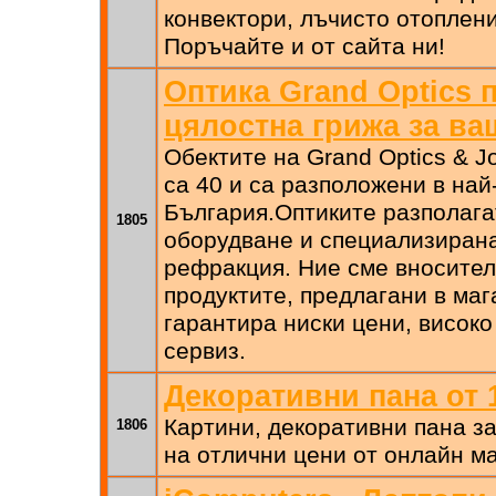
конвектори, лъчисто отоплени
Поръчайте и от сайта ни!
Оптика Grand Optics 
цялостна грижа за ва
Обектите на Grand Optics & J
са 40 и са разположени в най
България.Оптиките разполага
1805
оборудване и специализирана
рефракция. Ние сме вносител
продуктите, предлагани в маг
гарантира ниски цени, високо
сервиз.
Декоративни пана от 
Картини, декоративни пана з
1806
на отлични цени от онлайн м