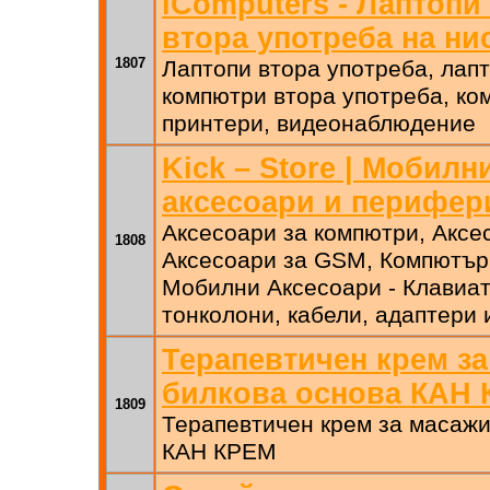
iComputers - Лаптопи
втора употреба на ни
1807
Лаптопи втора употреба, лапт
компютри втора употреба, ко
принтери, видеонаблюдение
Kick – Store | Мобил
аксесоари и перифер
Аксесоари за компютри, Аксе
1808
Аксесоари за GSM, Компютър
Мобилни Аксесоари - Клавиат
тонколони, кабели, адаптери 
Терапевтичен крем за
билкова основа КАН
1809
Терапевтичен крем за масажи
КАН КРЕМ