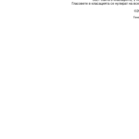
Гласовете в класацията се нулират на вс
©2
Гене