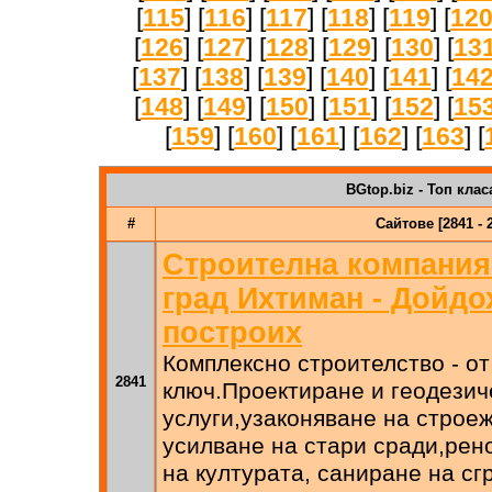
[
115
] [
116
] [
117
] [
118
] [
119
] [
12
[
126
] [
127
] [
128
] [
129
] [
130
] [
13
[
137
] [
138
] [
139
] [
140
] [
141
] [
14
[
148
] [
149
] [
150
] [
151
] [
152
] [
15
[
159
] [
160
] [
161
] [
162
] [
163
] [
BGtop.biz - Топ клас
#
Сайтове [2841 - 
Строителна компания
град Ихтиман - Дойдо
построих
Комплексно строителство - от
2841
ключ.Проектиране и геодезич
услуги,узаконяване на строе
усилване на стари сради,рен
на културата, саниране на сг