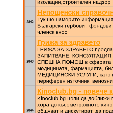
изолации,строителен надзор
Непощенски справоч
Тук ще намерите информация
2842
Български гербови , фондови 
членск внос.
Грижа за здравето
ГРИЖА ЗА ЗДРАВЕТО предл
ЗАПИТВАНЕ, КОНСУЛТАЦИЯ,
СПЕШНА ПОМОЩ в сферата н
2843
медицината, фармацията, би
МЕДИЦИНСКИ УСЛУГИ, като п
периферен източник, венозни
Кinoclub.bg - повече
Kinoclub.bg цели да доближи
хора до късометражното кино,
общуват и дискутират, да под
2844