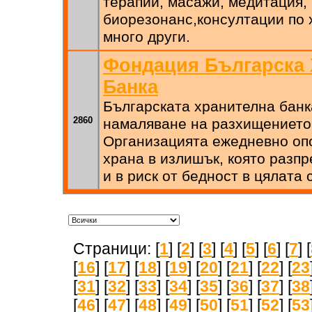
терапии, масажи, медитация,
биорезонанс,консултации по 
много други.
Фондация Българска 
Банка
Българската хранителна банк
2860
намаляване на разхищението 
Организацията ежедневно оп
храна в излишък, която разпр
и в риск от бедност в цялата 
Страници: [
1
] [
2
] [
3
] [
4
] [
5
] [
6
] [
7
] [
[
16
] [
17
] [
18
] [
19
] [
20
] [
21
] [
22
] [
23
[
31
] [
32
] [
33
] [
34
] [
35
] [
36
] [
37
] [
38
[
46
] [
47
] [
48
] [
49
] [
50
] [
51
] [
52
] [
53