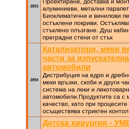
Проектиране, доставка и мон
2853
алуминиеви, метални парапет
Биоклиматични и винилови пе
остъклени покриви. Остъклява
стъклено плъзгане. Душ кабин
преградни стени от стък
Катализатори, меки в
части за изпускателна
автомобили
Дистрибуция на едро и дребн
2854
меки връзки, скоби и други ч
система на леки и лекотовар
автомобили.Продуктите са с 
качество, като при процесите
осъществява стриктен контол
Детска хирургия - УМ