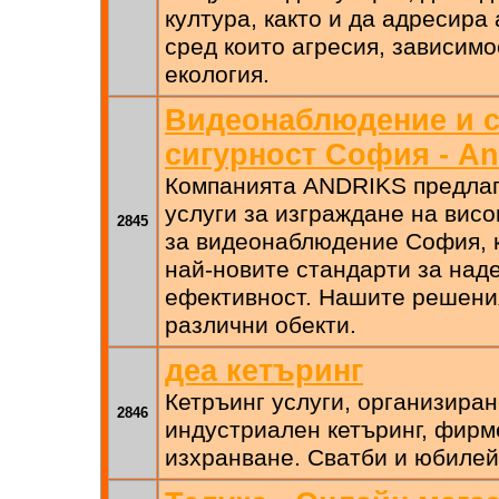
култура, както и да адресира
сред които агресия, зависимо
екология.
Видеонаблюдение и с
сигурност София - An
Компанията ANDRIKS предла
услуги за изграждане на вис
2845
за видеонаблюдение София, к
най-новите стандарти за над
ефективност. Нашите решени
различни обекти.
деа кетъринг
Кетръинг услуги, организиран
2846
индустриален кетъринг, фирм
изхранване. Сватби и юбилей