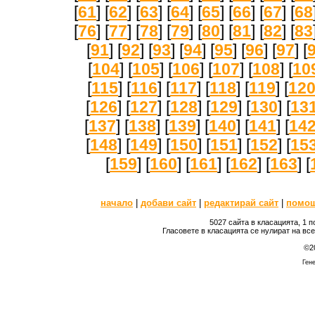
[
61
] [
62
] [
63
] [
64
] [
65
] [
66
] [
67
] [
68
[
76
] [
77
] [
78
] [
79
] [
80
] [
81
] [
82
] [
83
[
91
] [
92
] [
93
] [
94
] [
95
] [
96
] [
97
] [
[
104
] [
105
] [
106
] [
107
] [
108
] [
10
[
115
] [
116
] [
117
] [
118
] [
119
] [
12
[
126
] [
127
] [
128
] [
129
] [
130
] [
13
[
137
] [
138
] [
139
] [
140
] [
141
] [
14
[
148
] [
149
] [
150
] [
151
] [
152
] [
15
[
159
] [
160
] [
161
] [
162
] [
163
] [
начало
|
добави сайт
|
редактирай сайт
|
помо
5027 сайта в класацията, 1 
Гласовете в класацията се нулират на вс
©2
Гене