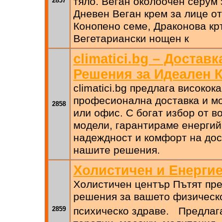
тяло. Веган околоочен серум 
2857
Дневен Веган крем за лице от
Конопено семе, Драконова кр
Вегетариански нощен к
climatici.bg – Достав
Решения за Идеален 
climatici.bg предлага високо
професионална доставка и м
2858
или офис. С богат избор от в
модели, гарантираме енергий
надеждност и комфорт на дос
нашите решения.
Холистичен и Енерги
Холистичен център Пътят пре
решения за вашето физическ
2859
психическо здраве. Предлаг