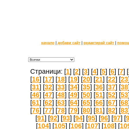
начало
|
добави сайт
|
редактирай сайт
|
помо
Страници: [
1
] [
2
] [
3
] [
4
] [
5
] [
6
] [
7
] [
[
16
] [
17
] [
18
] [
19
] [
20
] [
21
] [
22
] [
23
[
31
] [
32
] [
33
] [
34
] [
35
] [
36
] [
37
] [
38
[
46
] [
47
] [
48
] [
49
] [
50
] [
51
] [
52
] [
53
[
61
] [
62
] [
63
] [
64
] [
65
] [
66
] [
67
] [
68
[
76
] [
77
] [
78
] [
79
] [
80
] [
81
] [
82
] [
83
[
91
] [
92
] [
93
] [
94
] [
95
] [
96
] [
97
] [
[
104
] [
105
] [
106
] [
107
] [
108
] [
10