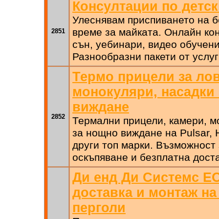
Консултации по детск
Улеснявам приспиването на б
време за майката. Онлайн ко
2851
сън, уебинари, видео обучени
Разнообразни пакети от услуг
Термо прицели за лов
монокуляри, насадки
виждане
2852
Термални прицели, камери, м
за нощно виждане на Pulsar, 
други топ марки. Възможност
оскъпяване и безплатна доста
Ди енд Ди Системс ЕО
доставка и монтаж на
перголи