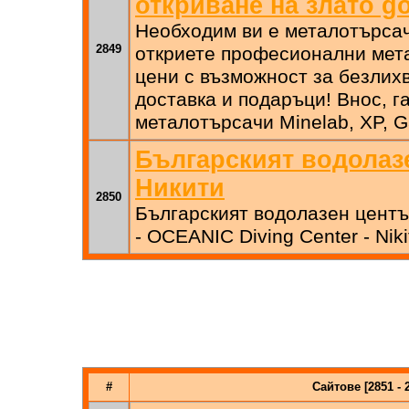
откриване на злато go
Необходим ви е металотърсач
2849
откриете професионални мета
цени с възможност за безлихв
доставка и подаръци! Внос, г
металотърсачи Minelab, XP, Gar
Българският водолаз
Никити
2850
Българският водолазен центъ
- OCEANIC Diving Center - Nikiti
#
Сайтове [2851 - 