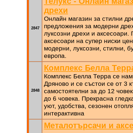
Телукс - Онлайн мага
дрехи
Онлайн магазин за стилни др
предложения за модерни дрех
2847
луксозни дрехи и аксесоари. 
аксесоари на супер ниски цен
модерни, луксозни, стилни, б
европа.
Комплекс Белла Терр
Комплекс Белла Терра се нам
Дряново и се състои се от 3 к
самостоятелни за до 12 човек
2848
до 6 човека. Прекрасна гледка
уют, удобства, сезонен отопл
интерактивна
Металотърсачи и аксе