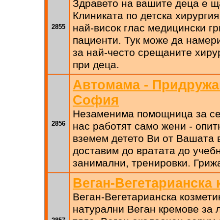
Здравето на вашите деца е щ
Клиниката по детска хирургия
най-висок глас медицински г
2855
пациенти. Тук може да намер
за най-често срещаните хиру
при деца.
Автомама - Придружа
София
Незаменима помощница за се
2856
нас работят само жени - опи
вземем детето Ви от Вашата 
доставим до вратата до учебн
занимални, тренировки. Грижа
Веган-Вегетарианска 
Веган-Вегетарианска козмети
натурални Веган кремове за л