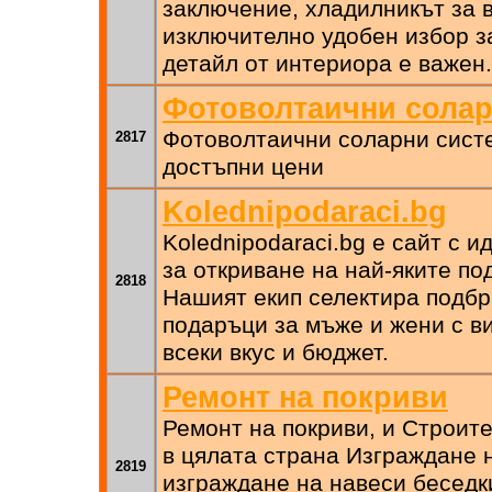
заключение, хладилникът за 
изключително удобен избор за
детайл от интериора е важен.
Фотоволтаични солар
Фотоволтаични соларни систе
2817
достъпни цени
Kolednipodaraci.bg
Kolednipodaraci.bg е сайт с 
за откриване на най-яките по
2818
Нашият екип селектира подбр
подаръци за мъже и жени с ви
всеки вкус и бюджет.
Ремонт на покриви
Ремонт на покриви, и Строите
в цялата страна Изграждане н
2819
изграждане на навеси беседк