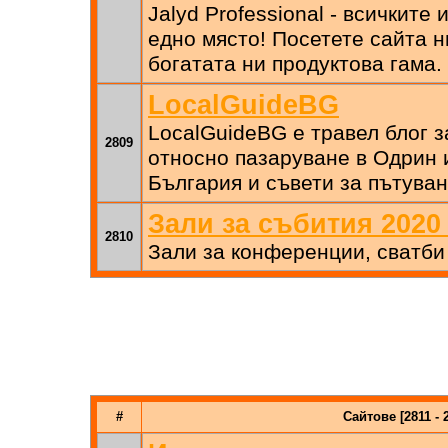
Jalyd Professional - всичките
едно място! Посетете сайта н
богатата ни продуктова гама.
LocalGuideBG
LocalGuideBG е травел блог 
2809
относно пазаруване в Одрин 
България и съвети за пътуван
Зали за събития 2020
2810
Зали за конференции, сватби
#
Сайтове [2811 - 