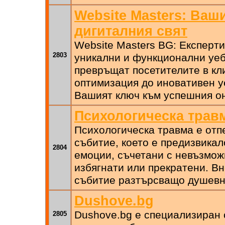
Website Masters: Ваш
дигиталния свят
Website Masters BG: Експерти
2803
уникални и функционални уеб
превръщат посетителите в кл
оптимизация до иновативен у
Вашият ключ към успешния о
Психологическа трав
Психологическа травма е отп
събитие, което е предизвикал
2804
емоции, съчетани с невъзмож
избягнати или прекратени. В
събитие разтърсващо душевн
Dushove.bg
Dushove.bg е специализиран 
2805