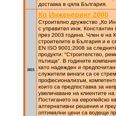
доставка в цяла България.
Ко Инженеринг 2000
Строително дружество „Ко И
с управител инж. Константин
през 2003 година. Член e на 
строителите в България и e 
EN ISO 9001:2008 за следнит
продукти: “Строителство, рем
пътища”. В годините компания
като надежден и предпочитан
2815
служители винаги са се стре
професионализъм, компетентн
които са предпоставка за не
увеличаване на клиентите на
Постигането на европейско ка
алтернативни решения и пре
оптимални цени са водещи пр