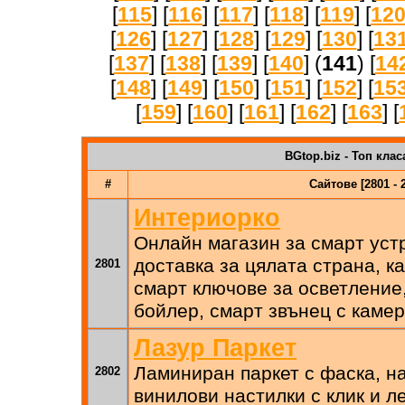
[
115
] [
116
] [
117
] [
118
] [
119
] [
12
[
126
] [
127
] [
128
] [
129
] [
130
] [
13
[
137
] [
138
] [
139
] [
140
] (
141
) [
14
[
148
] [
149
] [
150
] [
151
] [
152
] [
15
[
159
] [
160
] [
161
] [
162
] [
163
] [
BGtop.biz - Топ клас
#
Сайтове [2801 - 
Интериорко
Онлайн магазин за смарт уст
доставка за цялата страна, к
2801
смарт ключове за осветление,
бойлер, смарт звънец с каме
Лазур Паркет
Ламиниран паркет с фаска, на
2802
винилови настилки с клик и л