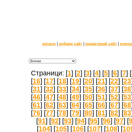
начало
|
добави сайт
|
редактирай сайт
|
помо
Страници: [
1
] [
2
] [
3
] [
4
] [
5
] [
6
] [
7
] [
[
16
] [
17
] [
18
] [
19
] [
20
] [
21
] [
22
] [
23
[
31
] [
32
] [
33
] [
34
] [
35
] [
36
] [
37
] [
38
[
46
] [
47
] [
48
] [
49
] [
50
] [
51
] [
52
] [
53
[
61
] [
62
] [
63
] [
64
] [
65
] [
66
] [
67
] [
68
[
76
] [
77
] [
78
] [
79
] [
80
] [
81
] [
82
] [
83
[
91
] [
92
] [
93
] [
94
] [
95
] [
96
] [
97
] [
[
104
] [
105
] [
106
] [
107
] [
108
] [
10