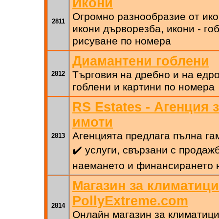
Икони
Огромно разнообразие от ико
2811
икони дърворезба, икони - го
рисуване по номера
Диамантени гоблени
Търговия на дребно и на едр
2812
гоблени и картини по номера
RS Estates - Агенция
имоти
Агенцията предлага пълна га
2813
✔️ услуги, свързани с продажб
наемането и финансирането 
Магазин за климатици
PollyExtreme.com
2814
Онлайн магазин за климатици