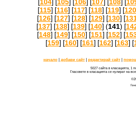
[
104
] [
105
] [
106
] [
107
] [
108
] [
10
[
115
] [
116
] [
117
] [
118
] [
119
] [
12
[
126
] [
127
] [
128
] [
129
] [
130
] [
13
[
137
] [
138
] [
139
] [
140
] (
141
) [
14
[
148
] [
149
] [
150
] [
151
] [
152
] [
15
[
159
] [
160
] [
161
] [
162
] [
163
] [
начало
|
добави сайт
|
редактирай сайт
|
помо
5027 сайта в класацията, 1 
Гласовете в класацията се нулират на вс
©2
Гене