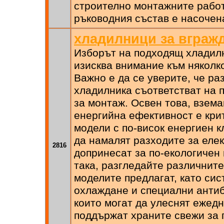
строително монтажните работ
ръководния състав е насочен
хладилници за вграж
Изборът на подходящ хладил
изисква внимание към няколк
Важно е да се уверите, че ра
хладилника съответстват на 
за монтаж. Освен това, взем
енергийна ефективност е крит
модели с по-висок енергиен к
да намалят разходите за еле
2816
допринесат за по-екологичен
така, разгледайте различните
моделите предлагат, като сис
охлаждане и специални антиб
които могат да улеснят ежедн
поддържат храните свежи за 