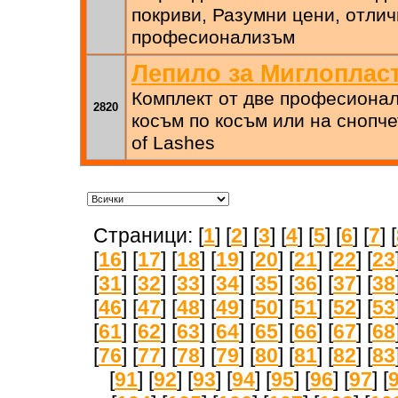
покриви, Разумни цени, отлич
професионализъм ​
Лепило за Миглоплас
Комплект от две професионал
2820
косъм по косъм или на снопч
of Lashes
Страници: [
1
] [
2
] [
3
] [
4
] [
5
] [
6
] [
7
] [
[
16
] [
17
] [
18
] [
19
] [
20
] [
21
] [
22
] [
23
[
31
] [
32
] [
33
] [
34
] [
35
] [
36
] [
37
] [
38
[
46
] [
47
] [
48
] [
49
] [
50
] [
51
] [
52
] [
53
[
61
] [
62
] [
63
] [
64
] [
65
] [
66
] [
67
] [
68
[
76
] [
77
] [
78
] [
79
] [
80
] [
81
] [
82
] [
83
[
91
] [
92
] [
93
] [
94
] [
95
] [
96
] [
97
] [