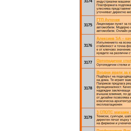
3174
индустриални машини и
Платформата подпомага
улеснява представянет
уточняват директно ме
ГТП Ауточек
Лицензиран пункт за г
3175
автомобили. Модерно 
автомобили. Онлайн ре
Алексиев SA – ка
Изпълнението на всеки
3176
стабилност и точна фо
е от ключово значение
нуждите на различни с
Ортопедични стел
3177
Ортопедични стелки и
Входни врати за к
Подборът на подходящ
на дома. Те играят важ
Паприков предлага реш
функционалност. Качес
3178
надеждни заключващи 
външни влияния, по-до
от дизайни позволява и
класическа архитектур
експлоатационен
3 СПОТС магазин з
Тениски, суичъри, шап
3179
директен печат върху 
на фирмени и учениче
Парфюмерия Луи