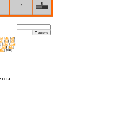
5
7
33
] [
34
] [
35
]
68
] [
69
] [
70
]
2
] [
103
] [
104
]
 [
131
] [
132
]
158
] (
159
)
am EEST