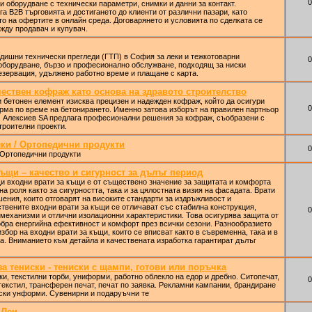
0
 оборудване с технически параметри, снимки и данни за контакт.
 B2B търговията и достигането до клиенти от различни пазари, като
о на офертите в онлайн среда. Договарянето и условията по сделката се
жду продавач и купувач.
одишни технически прегледи (ГТП) в София за леки и тежкотоварни
0
оборудване, бързо и професионално обслужване, подходящ за ниски
зервация, удължено работно време и плащане с карта.
чествен кофраж като основа на здравото строителство
 бетонен елемент изисква прецизен и надежден кофраж, който да осигури
0
рма по време на бетонирането. Именно затова изборът на правилен партньор
. Алексиев SA предлага професионални решения за кофраж, съобразени с
троителни проекти.
ки / Ортопедични продукти
0
 Ортопедични продукти
ъщи – качество и сигурност за дълъг период
и входни врати за къщи е от съществено значение за защитата и комфорта
на роля както за сигурността, така и за цялостната визия на фасадата. Врати
ения, които отговарят на високите стандарти за издръжливост и
твените входни врати за къщи се отличават със стабилна конструкция,
0
механизми и отлични изолационни характеристики. Това осигурява защита от
бра енергийна ефективност и комфорт през всички сезони. Разнообразието
збор на входни врати за къщи, които се вписват както в съвременна, така и в
а. Вниманието към детайла и качествената изработка гарантират дълъг
а тениски - тениски с щампи, готови или поръчка
ки, текстилни торби, униформи, работно облекло на едор и дребно. Ситопечат,
0
текстил, трансферен печат, печат по заявка. Рекламни кампании, брандиране
ски унформи. Сувенирни и подаруъчни те
 Леи