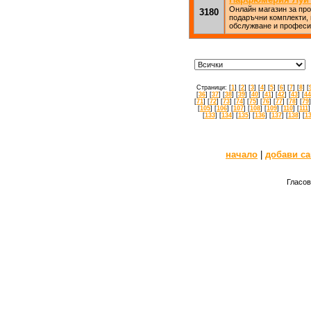
Онлайн магазин за пр
3180
подаръчни комплекти, 
обслужване и професио
Страници: [
1
] [
2
] [
3
] [
4
] [
5
] [
6
] [
7
] [
8
] [
[
36
] [
37
] [
38
] [
39
] [
40
] [
41
] [
42
] [
43
] [
44
[
71
] [
72
] [
73
] [
74
] [
75
] [
76
] [
77
] [
78
] [
79
]
[
105
] [
106
] [
107
] [
108
] [
109
] [
110
] [
111
]
[
133
] [
134
] [
135
] [
136
] [
137
] [
138
] [
1
начало
|
добави са
Гласов