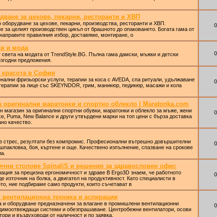
дване за цехове, пекарни, ресторанти и ХВП
 оборудване за цехове, пекарни, производства, ресторанти и ХВП.
0
 за целият производствен цикъл от брашното до опаковането. Богата гама от
аправите правилния избор, доставяме, монтиране, о
хи и мода
0
т света на модата от TrendStyle.BG. Пълна гама дамски, мъжки и детски
изгодни предложения.
а красота в София
нални фризьорски услуги, терапии за коса с AVEDA, спа ритуали, удължаване
0
 терапии за лице със SKEYNDOR, грим, маникюр, педикюр, масажи и кола
а оригинални маратонки и спортно облекло | Maratonka.com
н магазин за оригинални спортни обувки, маратонки и облекло за мъже, жени
0
ke, Puma, New Balance и други утвърдени марки на топ цени с бърза доставка
ано качество.
без стрес, резултати без компромис. Професионални вътрешно довършителни
0
 шпакловка, боя, къртене и още. Качествено изпълнение, спазване на срокове
а.
ични столове SpinaliS и решения за здравословен офис
ация за прецизна ергономичност и здраве В Ergo3D знаем, че работното
0
е източник на болка, а двигател на продуктивност. Като специалисти в
о, ние подбираме само продукти, които съчетават в
- вентилационна техника и аспирации
а и оборудване предназначени за влагане в промишлени вентилационни
0
димоотвеждащи системи и обезпрашаване. Центробежни вентилатори, осови
тори и въздуховоди от наличност и по заявка.