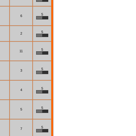
5
6
5
2
5
11
5
3
5
4
5
5
5
7