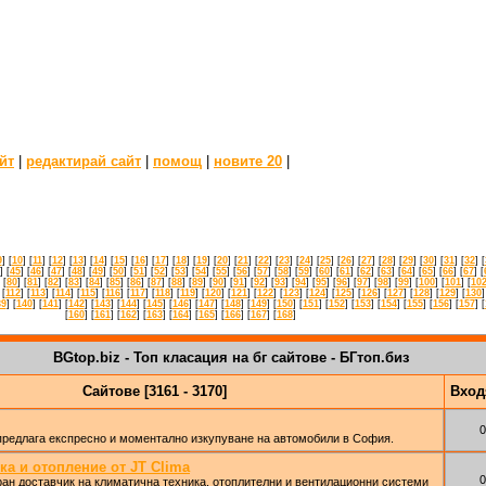
йт
|
редактирай сайт
|
помощ
|
новите 20
|
9
] [
10
] [
11
] [
12
] [
13
] [
14
] [
15
] [
16
] [
17
] [
18
] [
19
] [
20
] [
21
] [
22
] [
23
] [
24
] [
25
] [
26
] [
27
] [
28
] [
29
] [
30
] [
31
] [
32
] [
] [
45
] [
46
] [
47
] [
48
] [
49
] [
50
] [
51
] [
52
] [
53
] [
54
] [
55
] [
56
] [
57
] [
58
] [
59
] [
60
] [
61
] [
62
] [
63
] [
64
] [
65
] [
66
] [
67
] [
 [
80
] [
81
] [
82
] [
83
] [
84
] [
85
] [
86
] [
87
] [
88
] [
89
] [
90
] [
91
] [
92
] [
93
] [
94
] [
95
] [
96
] [
97
] [
98
] [
99
] [
100
] [
101
] [
10
 [
112
] [
113
] [
114
] [
115
] [
116
] [
117
] [
118
] [
119
] [
120
] [
121
] [
122
] [
123
] [
124
] [
125
] [
126
] [
127
] [
128
] [
129
] [
130
]
39
] [
140
] [
141
] [
142
] [
143
] [
144
] [
145
] [
146
] [
147
] [
148
] [
149
] [
150
] [
151
] [
152
] [
153
] [
154
] [
155
] [
156
] [
157
] [
[
160
] [
161
] [
162
] [
163
] [
164
] [
165
] [
166
] [
167
] [
168
]
BGtop.biz - Топ класация на бг сайтове - БГтоп.биз
Сайтове [3161 - 3170]
Вхо
0
предлага експресно и моментално изкупуване на автомобили в София.
ка и отопление от JT Clima
0
ран доставчик на климатична техника, отоплителни и вентилационни системи