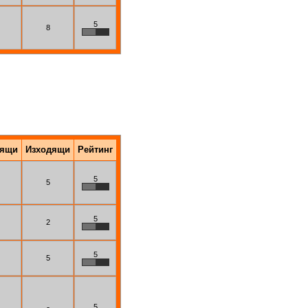
5
8
дящи
Изходящи
Рейтинг
5
5
5
2
5
5
5