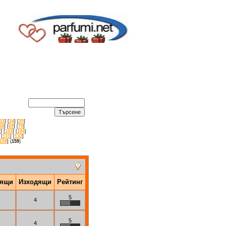
33
] [
34
] [
35
]
68
] [
69
] [
70
]
2
] [
103
] [
104
]
 [
131
] [
132
]
158
] (
159
)
дящи
Изходящи
Рейтинг
5
4
5
4