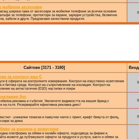
а мобилни аксесоари
агащ широка гама от аксесоари за мобилни телефони за всички основни
0
алъфи за телефони, протектори за екрани, зарядни устройства, безжични
ола, кабели и други. Предлагаме качествени продукти.
Сайтове [3171 - 3180]
Вхо
ган за контрол вид С
ги в сферата на контролните измервания. Контрол на изкуствено осветление
0
а и битова среда. Контрол на съпротивление на изолация. Контрол на
ление на антистатични (ESD) настилки и покри
рекламен бус
0
обилна реклама и събития. Увеличете видимостта на вашия бранд с
и на пътя. Резервирайте ефективна реклама днес!
0
екстил - уникални тениски и памучни чанти с принт, крафт бижута от филц,
соари за дома
обяви за машини и индустрия
родна платформа за обяви и онлайн оферти, подходяща за фирми и
йта можете да публикувате оферти за продукти и услуги, както и обяви за