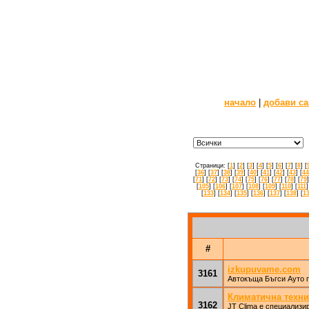
начало
|
добави са
Страници: [
1
] [
2
] [
3
] [
4
] [
5
] [
6
] [
7
] [
8
] [
[
36
] [
37
] [
38
] [
39
] [
40
] [
41
] [
42
] [
43
] [
44
[
71
] [
72
] [
73
] [
74
] [
75
] [
76
] [
77
] [
78
] [
79
]
[
105
] [
106
] [
107
] [
108
] [
109
] [
110
] [
111
]
[
133
] [
134
] [
135
] [
136
] [
137
] [
138
] [
1
#
izkupuvame.com
3161
Автокъща Бъгси Ауто 
Климатична техни
3162
JT Clima е специализи