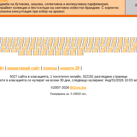
одажба на бутикова, нишова, селективна и молекулярна парфюмерия,
0
прайвет колекции и бестселъри на световно избестни брандове. С коректно
нална консултация при избор на аромат.
9
] [
10
] [
11
] [
12
] [
13
] [
14
] [
15
] [
16
] [
17
] [
18
] [
19
] [
20
] [
21
] [
22
] [
23
] [
24
] [
25
] [
26
] [
27
] [
28
] [
29
] [
30
] [
31
] [
32
] [
] [
45
] [
46
] [
47
] [
48
] [
49
] [
50
] [
51
] [
52
] [
53
] [
54
] [
55
] [
56
] [
57
] [
58
] [
59
] [
60
] [
61
] [
62
] [
63
] [
64
] [
65
] [
66
] [
67
] [
 [
80
] [
81
] [
82
] [
83
] [
84
] [
85
] [
86
] [
87
] [
88
] [
89
] [
90
] [
91
] [
92
] [
93
] [
94
] [
95
] [
96
] [
97
] [
98
] [
99
] [
100
] [
101
] [
10
 [
112
] [
113
] [
114
] [
115
] [
116
] [
117
] [
118
] [
119
] [
120
] [
121
] [
122
] [
123
] [
124
] [
125
] [
126
] [
127
] [
128
] [
129
] [
130
]
39
] [
140
] [
141
] [
142
] [
143
] [
144
] [
145
] [
146
] [
147
] [
148
] [
149
] [
150
] [
151
] [
152
] [
153
] [
154
] [
155
] [
156
] [
157
] [
[
160
] [
161
] [
162
] [
163
] [
164
] [
165
] [
166
] [
167
] [
168
]
йт
|
редактирай сайт
|
помощ
|
новите 20
|
5027 сайта в класацията, 1 посетител онлайн, 322191 разгледани страници
ете в класацията се нулират на всеки 30 дни, следващо нулиране: Aug/31/2026 10:03 
©2007-2026
BGtop.biz
Генерирана за: 0.16618 sec.