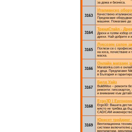
за дома и бизнеса.
Италианско обору
Качествено италианско
3163
Предлагаме оборудване
машини. Помагаме да н
ТрендСтайл - Дре
3164
Дрехи и голям избор о
дрехи. Най-добрите и 
Луксозен салон з
Поглези се с професио
3165
на коса, почистване и
маска.
Онлайн магазин з
Maratonka.com е онлай
3166
и деца. Предлагаме Ni
в България и гарантир
Билд Уайз
BuildWise – ремонти 
3167
ремонти: гипсокартон,
и внимание към детайл
Ergo3D | Ергоном
Ergo3D: Вашата дестин
3168
място не трябва да бъд
CAD/CAM инженерствот
Юнисет трейдинг 
Вентилационна техник
3169
системи включително 
вентилатори, рекупера